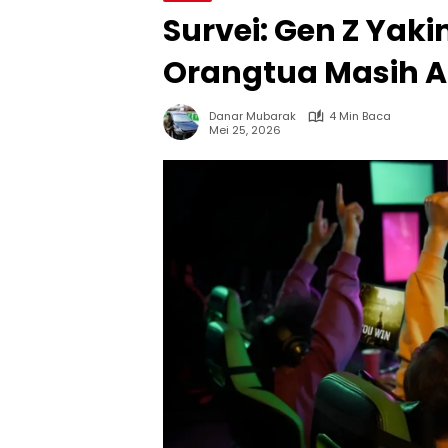
Survei: Gen Z Yaki
Orangtua Masih A
Danar Mubarak
4 Min Baca
Mei 25, 2026