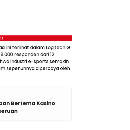
ds
 ini terlihat dalam Logitech G
8.000 responden dari 12
ahwa industri e-sports semakin
lum sepenuhnya dipercaya oleh
pan Bertema Kasino
seruan