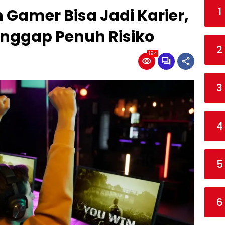
1
n Gamer Bisa Jadi Karier,
nggap Penuh Risiko
2
194
3
4
5
6