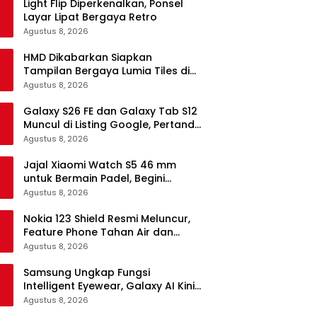
Light Flip Diperkenalkan, Ponsel
Layar Lipat Bergaya Retro
Agustus 8, 2026
HMD Dikabarkan Siapkan
Tampilan Bergaya Lumia Tiles di
Ponsel Android
Agustus 8, 2026
Galaxy S26 FE dan Galaxy Tab S12
Muncul di Listing Google, Pertanda
Segera Rilis?
Agustus 8, 2026
Jajal Xiaomi Watch S5 46 mm
untuk Bermain Padel, Begini
Kemampuannya
Agustus 8, 2026
Nokia 123 Shield Resmi Meluncur,
Feature Phone Tahan Air dan
Debu
Agustus 8, 2026
Samsung Ungkap Fungsi
Intelligent Eyewear, Galaxy AI Kini
Bisa Diakses Tanpa Layar
Agustus 8, 2026