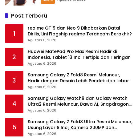
Post Terbaru
realme GT 9 dan Neo 9 Dikabarkan Batal
1
Dirilis, Lini Flagship realme Terancam Berakhir?
Agustus 6, 2026
Huawei MatePad Pro Max Resmi Hadir di
2
Indonesia, Tablet 13 Inci Tertipis dan Teringan
Agustus 6, 2026
Samsung Galaxy Z Fold8 Resmi Meluncur,
3
Hadir dengan Desain Lebih Pendek dan Lebar
Agustus 6, 2026
Samsung Galaxy Watch9 dan Galaxy Watch
4
Ultra2 Resmi Meluncur, Bawa AI, Snapdragon
Wear Elite, dan Fitur Kesehatan Baru
Agustus 6, 2026
Samsung Galaxy Z Fold8 Ultra Resmi Meluncur,
5
Usung Layar 8 Inci, Kamera 200MP dan
Snapdragon 8 Elite Gen 5
Agustus 6, 2026