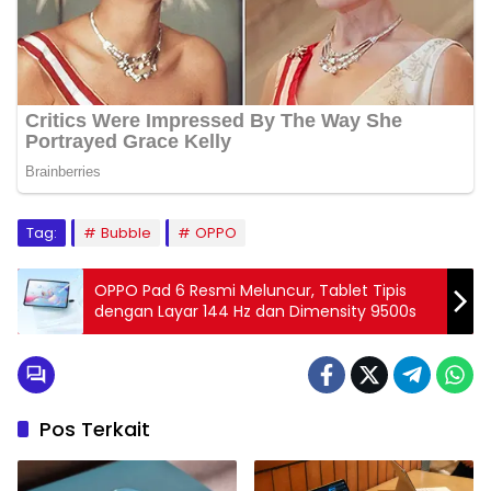
Tag:
Bubble
OPPO
OPPO Pad 6 Resmi Meluncur, Tablet Tipis
dengan Layar 144 Hz dan Dimensity 9500s
Pos Terkait