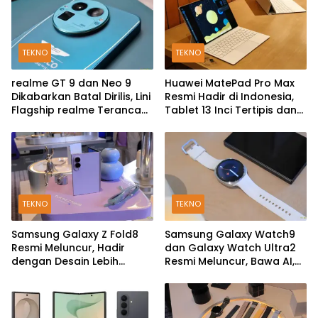
TEKNO
TEKNO
realme GT 9 dan Neo 9
Huawei MatePad Pro Max
Dikabarkan Batal Dirilis, Lini
Resmi Hadir di Indonesia,
Flagship realme Terancam
Tablet 13 Inci Tertipis dan
Berakhir?
Teringan
TEKNO
TEKNO
Samsung Galaxy Z Fold8
Samsung Galaxy Watch9
Resmi Meluncur, Hadir
dan Galaxy Watch Ultra2
dengan Desain Lebih
Resmi Meluncur, Bawa AI,
Pendek dan Lebar
Snapdragon Wear Elite,
dan Fitur Kesehatan Baru