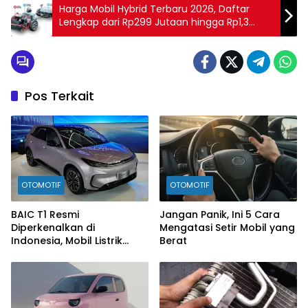
Harga Mobil Hybrid Terbaru 2026, Daftar
Lengkap dari Rp299 Jutaan hingga Rp1,3
Miliar
Pos Terkait
OTOMOTIF
OTOMOTIF
BAIC T1 Resmi
Jangan Panik, Ini 5 Cara
Diperkenalkan di
Mengatasi Setir Mobil yang
Indonesia, Mobil Listrik
Berat
Rp300 Jutaan Siap
Ramaikan Pasar EV