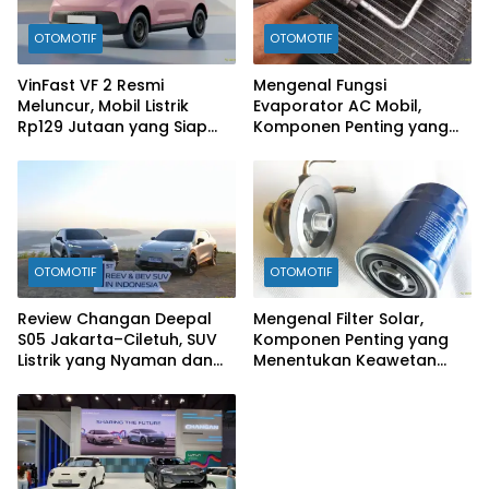
OTOMOTIF
OTOMOTIF
VinFast VF 2 Resmi
Mengenal Fungsi
Meluncur, Mobil Listrik
Evaporator AC Mobil,
Rp129 Jutaan yang Siap
Komponen Penting yang
Jadi Alternatif Pengganti
Sering Terlupakan
Motor
OTOMOTIF
OTOMOTIF
Review Changan Deepal
Mengenal Filter Solar,
S05 Jakarta–Ciletuh, SUV
Komponen Penting yang
Listrik yang Nyaman dan
Menentukan Keawetan
Fun to Drive
Mesin Diesel