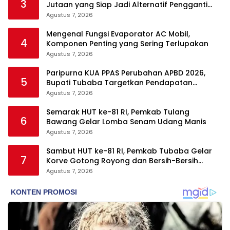
3
Jutaan yang Siap Jadi Alternatif Pengganti
Motor
Agustus 7, 2026
Mengenal Fungsi Evaporator AC Mobil,
4
Komponen Penting yang Sering Terlupakan
Agustus 7, 2026
Paripurna KUA PPAS Perubahan APBD 2026,
5
Bupati Tubaba Targetkan Pendapatan
Daerah Rp820,3 Miliar
Agustus 7, 2026
Semarak HUT ke-81 RI, Pemkab Tulang
6
Bawang Gelar Lomba Senam Udang Manis
Agustus 7, 2026
Sambut HUT ke-81 RI, Pemkab Tubaba Gelar
7
Korve Gotong Royong dan Bersih-Bersih
Serentak
Agustus 7, 2026