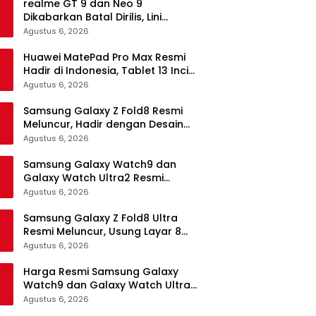
realme GT 9 dan Neo 9
Dikabarkan Batal Dirilis, Lini
Flagship realme Terancam
Agustus 6, 2026
Berakhir?
Huawei MatePad Pro Max Resmi
Hadir di Indonesia, Tablet 13 Inci
Tertipis dan Teringan
Agustus 6, 2026
Samsung Galaxy Z Fold8 Resmi
Meluncur, Hadir dengan Desain
Lebih Pendek dan Lebar
Agustus 6, 2026
Samsung Galaxy Watch9 dan
Galaxy Watch Ultra2 Resmi
Meluncur, Bawa AI, Snapdragon
Agustus 6, 2026
Wear Elite, dan Fitur Kesehatan
Baru
Samsung Galaxy Z Fold8 Ultra
Resmi Meluncur, Usung Layar 8
Inci, Kamera 200MP dan
Agustus 6, 2026
Snapdragon 8 Elite Gen 5
Harga Resmi Samsung Galaxy
Watch9 dan Galaxy Watch Ultra2
di Indonesia, Mulai Rp5,9 Jutaan
Agustus 6, 2026