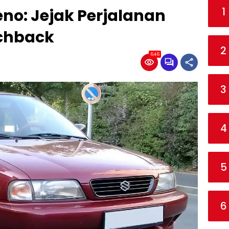
1
eno: Jejak Perjalanan
tchback
2
646
3
4
5
6