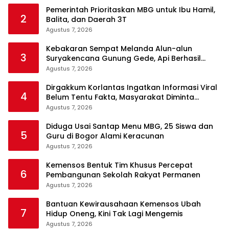
Pemerintah Prioritaskan MBG untuk Ibu Hamil,
2
Balita, dan Daerah 3T
Agustus 7, 2026
Kebakaran Sempat Melanda Alun-alun
3
Suryakencana Gunung Gede, Api Berhasil
Dipadamkan
Agustus 7, 2026
Dirgakkum Korlantas Ingatkan Informasi Viral
4
Belum Tentu Fakta, Masyarakat Diminta
Waspadai Hoaks
Agustus 7, 2026
Diduga Usai Santap Menu MBG, 25 Siswa dan
5
Guru di Bogor Alami Keracunan
Agustus 7, 2026
Kemensos Bentuk Tim Khusus Percepat
6
Pembangunan Sekolah Rakyat Permanen
Agustus 7, 2026
Bantuan Kewirausahaan Kemensos Ubah
7
Hidup Oneng, Kini Tak Lagi Mengemis
Agustus 7, 2026