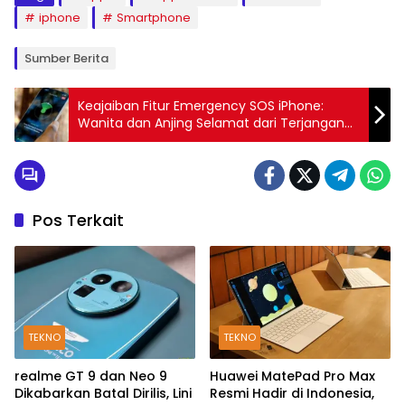
iphone
Smartphone
Sumber Berita
Keajaiban Fitur Emergency SOS iPhone:
Wanita dan Anjing Selamat dari Terjangan
Banjir di Ngarai
Pos Terkait
TEKNO
TEKNO
realme GT 9 dan Neo 9
Huawei MatePad Pro Max
Dikabarkan Batal Dirilis, Lini
Resmi Hadir di Indonesia,