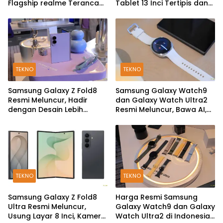
Flagship realme Terancam
Tablet 13 Inci Tertipis dan
Berakhir?
Teringan
TEKNO
TEKNO
Samsung Galaxy Z Fold8
Samsung Galaxy Watch9
Resmi Meluncur, Hadir
dan Galaxy Watch Ultra2
dengan Desain Lebih
Resmi Meluncur, Bawa AI,
Pendek dan Lebar
Snapdragon Wear Elite,
dan Fitur Kesehatan Baru
TEKNO
TEKNO
Samsung Galaxy Z Fold8
Harga Resmi Samsung
Ultra Resmi Meluncur,
Galaxy Watch9 dan Galaxy
Usung Layar 8 Inci, Kamera
Watch Ultra2 di Indonesia,