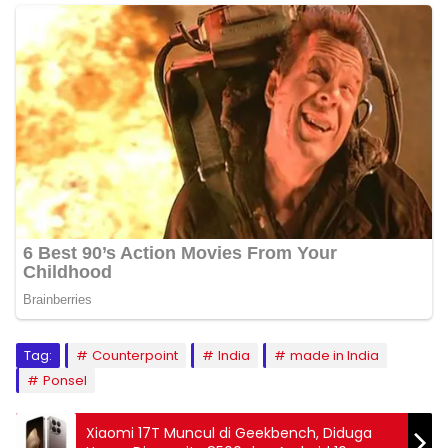
Tag:
Counterpoint
India
made in India
Ponsel
Xiaomi 17T Muncul di Geekbench, Diduga