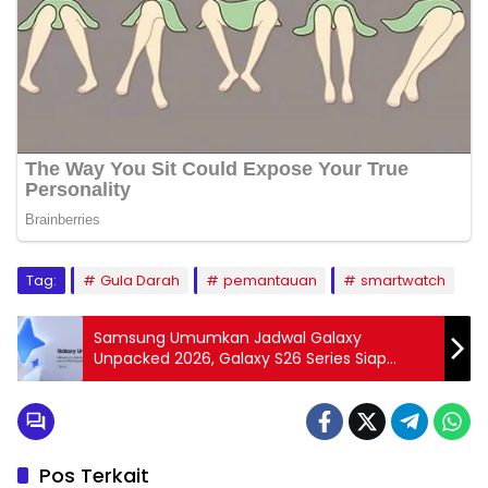
Tag:
Gula Darah
pemantauan
smartwatch
Samsung Umumkan Jadwal Galaxy
Unpacked 2026, Galaxy S26 Series Siap
Meluncur 25 Februari
Pos Terkait