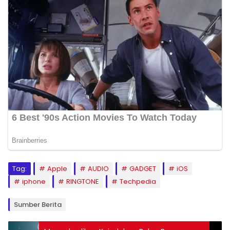
Tag:
Apple
AUDIO
GADGET
iOS
iphone
RINGTONE
Techpedia
Sumber Berita