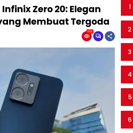
1
nfinix Zero 20: Elegan
 yang Membuat Tergoda
2
692
3
4
5
6