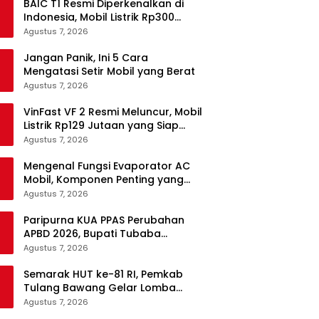
BAIC T1 Resmi Diperkenalkan di
Indonesia, Mobil Listrik Rp300
Jutaan Siap Ramaikan Pasar EV
Agustus 7, 2026
Jangan Panik, Ini 5 Cara
Mengatasi Setir Mobil yang Berat
Agustus 7, 2026
VinFast VF 2 Resmi Meluncur, Mobil
Listrik Rp129 Jutaan yang Siap
Jadi Alternatif Pengganti Motor
Agustus 7, 2026
Mengenal Fungsi Evaporator AC
Mobil, Komponen Penting yang
Sering Terlupakan
Agustus 7, 2026
Paripurna KUA PPAS Perubahan
APBD 2026, Bupati Tubaba
Targetkan Pendapatan Daerah
Agustus 7, 2026
Rp820,3 Miliar
Semarak HUT ke-81 RI, Pemkab
Tulang Bawang Gelar Lomba
Senam Udang Manis
Agustus 7, 2026