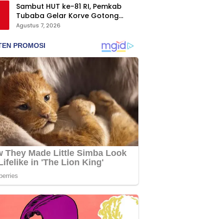
Sambut HUT ke-81 RI, Pemkab
Tubaba Gelar Korve Gotong
Royong dan Bersih-Bersih
Agustus 7, 2026
Serentak