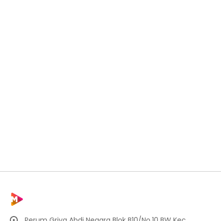
Perum Griya Abdi Negara Blok B10/No.10 BW Kec.