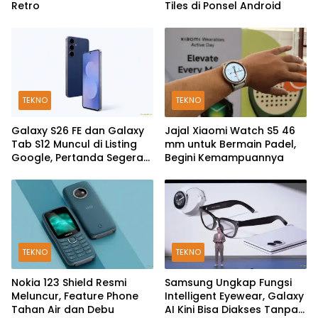
Retro
Tiles di Ponsel Android
TEKNO
TEKNO
Galaxy S26 FE dan Galaxy
Jajal Xiaomi Watch S5 46
Tab S12 Muncul di Listing
mm untuk Bermain Padel,
Google, Pertanda Segera
Begini Kemampuannya
Rilis?
TEKNO
TEKNO
Nokia 123 Shield Resmi
Samsung Ungkap Fungsi
Meluncur, Feature Phone
Intelligent Eyewear, Galaxy
Tahan Air dan Debu
AI Kini Bisa Diakses Tanpa