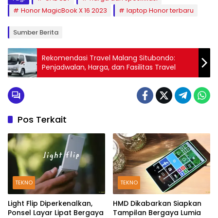
Honor MagicBook X 16 2023
laptop Honor terbaru
Sumber Berita
Rekomendasi Travel Malang Situbondo:
Penjadwalan, Harga, dan Fasilitas Travel
Pos Terkait
TEKNO
TEKNO
Light Flip Diperkenalkan,
HMD Dikabarkan Siapkan
Ponsel Layar Lipat Bergaya
Tampilan Bergaya Lumia