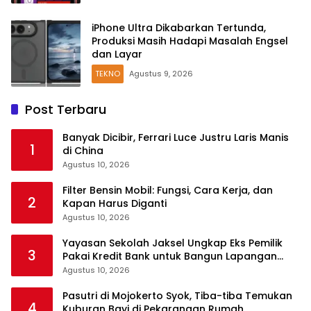
iPhone Ultra Dikabarkan Tertunda,
Produksi Masih Hadapi Masalah Engsel
dan Layar
TEKNO
Agustus 9, 2026
Post Terbaru
Banyak Dicibir, Ferrari Luce Justru Laris Manis
1
di China
Agustus 10, 2026
Filter Bensin Mobil: Fungsi, Cara Kerja, dan
2
Kapan Harus Diganti
Agustus 10, 2026
Yayasan Sekolah Jaksel Ungkap Eks Pemilik
3
Pakai Kredit Bank untuk Bangun Lapangan
Padel
Agustus 10, 2026
Pasutri di Mojokerto Syok, Tiba-tiba Temukan
4
Kuburan Bayi di Pekarangan Rumah