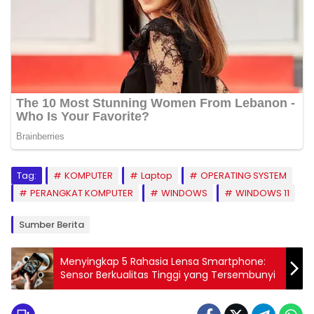
Tag:
KOMPUTER
Laptop
OPERATING SYSTEM
PERANGKAT KOMPUTER
WINDOWS
WINDOWS 11
Sumber Berita
Menyingkap 5 Rahasia Lensa Smartphone:
Sensor Berkualitas Tinggi yang Tersembunyi