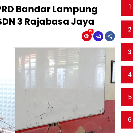
1
DPRD Bandar Lampung
SDN 3 Rajabasa Jaya
2
151
3
4
5
6