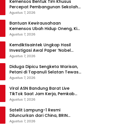
Kemensos Bentuk Tim Khusus
Percepat Pembangunan Sekolah
Rakyat Permanen
Agustus 7, 2026
Bantuan Kewirausahaan
Kemensos Ubah Hidup Oneng, Kini
Tak Lagi Mengemis
Agustus 7, 2026
Kemdiktisaintek Ungkap Hasil
Investigasi Awal Paper ‘Nobel
MBG’, Nama Penulis Diduga
Agustus 7, 2026
Dicantumkan Tanpa Persetujuan
Diduga Dipicu Sengketa Warisan,
Petani di Tapanuli Selatan Tewas
Ditikam Adik Kandung
Agustus 7, 2026
Viral ASN Bandung Barat Live
TikTok Saat Jam Kerja, Pemkab
Siapkan Klarifikasi
Agustus 7, 2026
Satelit Lampung-1 Resmi
Diluncurkan dari China, BRIN
Pastikan Keamanan Data
Agustus 7, 2026
Terjamin