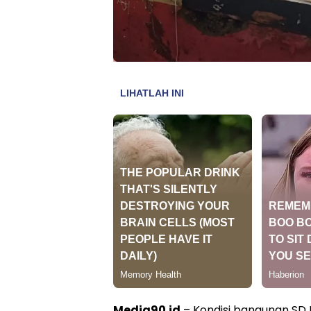
Media90.id
– Kondisi bangunan SD 