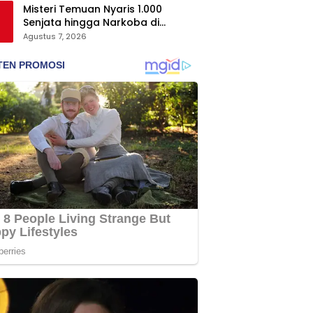
Misteri Temuan Nyaris 1.000
Senjata hingga Narkoba di
Sekolah Jaksel, Polisi Masih Selidiki
Agustus 7, 2026