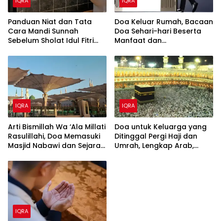
IQRA
IQRA
Panduan Niat dan Tata
Doa Keluar Rumah, Bacaan
Cara Mandi Sunnah
Doa Sehari-hari Beserta
Sebelum Sholat Idul Fitri
Manfaat dan
2026
Penjelasannya
IQRA
IQRA
Arti Bismillah Wa ‘Ala Millati
Doa untuk Keluarga yang
Rasulillahi, Doa Memasuki
Ditinggal Pergi Haji dan
Masjid Nabawi dan Sejarah
Umrah, Lengkap Arab,
Singkatnya
Latin, dan Artinya
IQRA