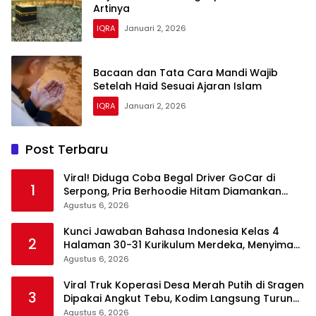
Artinya
IQRA
Januari 2, 2026
Bacaan dan Tata Cara Mandi Wajib
Setelah Haid Sesuai Ajaran Islam
IQRA
Januari 2, 2026
Post Terbaru
Viral! Diduga Coba Begal Driver GoCar di
1
Serpong, Pria Berhoodie Hitam Diamankan
Warga dan Polisi
Agustus 6, 2026
Kunci Jawaban Bahasa Indonesia Kelas 4
2
Halaman 30-31 Kurikulum Merdeka, Menyimak
Teks Kepala Suku Len
Agustus 6, 2026
Viral Truk Koperasi Desa Merah Putih di Sragen
3
Dipakai Angkut Tebu, Kodim Langsung Turun
Tangan
Agustus 6, 2026