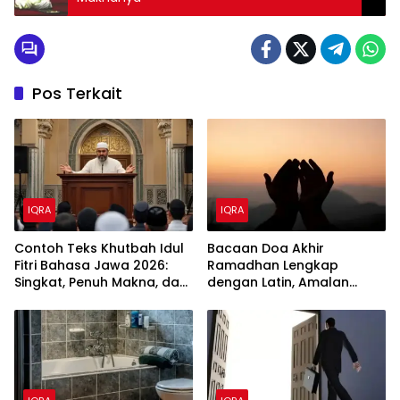
Pos Terkait
IQRA
IQRA
Contoh Teks Khutbah Idul
Bacaan Doa Akhir
Fitri Bahasa Jawa 2026:
Ramadhan Lengkap
Singkat, Penuh Makna, dan
dengan Latin, Amalan
Njogo Kerukunan Umat
Menjelang Idul Fitri
Islam