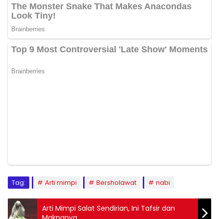
Tag:
Arti mimpi
Bersholawat
nabi
Arti Mimpi Salat Sendirian, Ini Tafsir dan
Maknanya