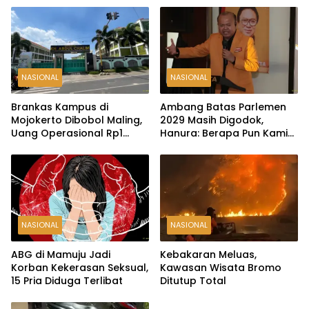
NASIONAL
NASIONAL
Brankas Kampus di
Ambang Batas Parlemen
Mojokerto Dibobol Maling,
2029 Masih Digodok,
Uang Operasional Rp1
Hanura: Berapa Pun Kami
Miliar Raib
Siap
NASIONAL
NASIONAL
ABG di Mamuju Jadi
Kebakaran Meluas,
Korban Kekerasan Seksual,
Kawasan Wisata Bromo
15 Pria Diduga Terlibat
Ditutup Total