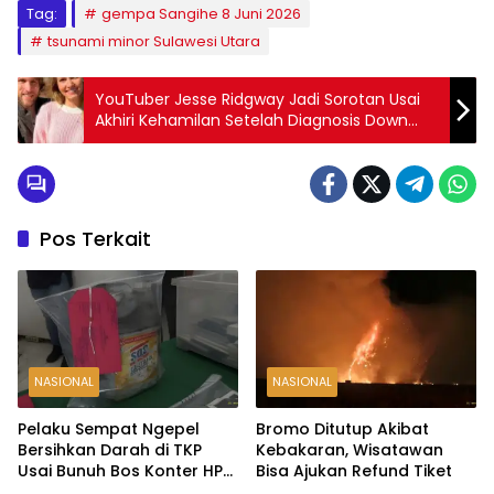
Tag:
gempa Sangihe 8 Juni 2026
tsunami minor Sulawesi Utara
YouTuber Jesse Ridgway Jadi Sorotan Usai
Akhiri Kehamilan Setelah Diagnosis Down
Syndrome, Picu Perdebatan di Media Sosial
Pos Terkait
NASIONAL
NASIONAL
Pelaku Sempat Ngepel
Bromo Ditutup Akibat
Bersihkan Darah di TKP
Kebakaran, Wisatawan
Usai Bunuh Bos Konter HP
Bisa Ajukan Refund Tiket
Ambarawa