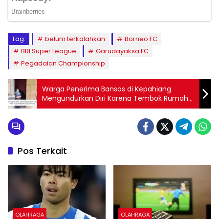
Tag:
belum terkalahkan
Borneo FC
BRI Super League
Garudayaksa FC
Pegadaian Championship
Warga Penerima Bansos di Kepahiang
Mengundurkan Diri Karena Tembok Rumah
Dipasang Stiker “Keluarga Miskin”
Pos Terkait
OLAHRAGA
OLAHRAGA