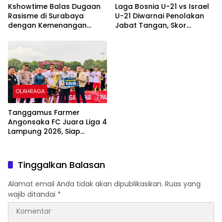
Kshowtime Balas Dugaan
Laga Bosnia U-21 vs Israel
Rasisme di Surabaya
U-21 Diwarnai Penolakan
dengan Kemenangan
Jabat Tangan, Skor
Telak di Park Takeover
Berakhir 0-0
OLAHRAGA
Tanggamus Farmer
Angonsaka FC Juara Liga 4
Lampung 2026, Siap
Perkuat Skuad Hadapi
Tingkat Nasional
Tinggalkan Balasan
Alamat email Anda tidak akan dipublikasikan.
Ruas yang
wajib ditandai
*