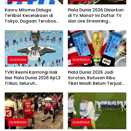
Kaoru Mitoma Diduga
Piala Dunia 2026 Disiarkan
Terlibat Kecelakaan di
di TV Mana? Ini Daftar TV
Tokyo, Dugaan Terobos
dan Live Streaming
Lampu Merah Masih
Resminya
Diselidiki
OLAHRAGA
OLAHRAGA
TVRI Resmi Kantongi Hak
Piala Dunia 2026 Jadi
Siar Piala Dunia 2026 Rp1,3
Sorotan, Ratusan Ribu
Triliun, Seluruh
Tiket Masih Belum Terjual
Pertandingan Tayang
dan FIFA Dapat Kritik
Gratis
OLAHRAGA
OLAHRAGA