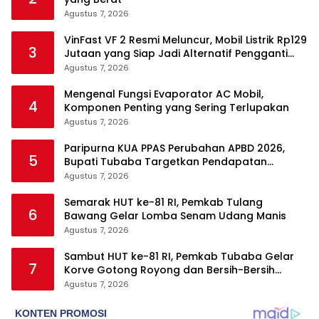
Agustus 7, 2026
VinFast VF 2 Resmi Meluncur, Mobil Listrik Rp129
3
Jutaan yang Siap Jadi Alternatif Pengganti
Motor
Agustus 7, 2026
Mengenal Fungsi Evaporator AC Mobil,
4
Komponen Penting yang Sering Terlupakan
Agustus 7, 2026
Paripurna KUA PPAS Perubahan APBD 2026,
5
Bupati Tubaba Targetkan Pendapatan
Daerah Rp820,3 Miliar
Agustus 7, 2026
Semarak HUT ke-81 RI, Pemkab Tulang
6
Bawang Gelar Lomba Senam Udang Manis
Agustus 7, 2026
Sambut HUT ke-81 RI, Pemkab Tubaba Gelar
7
Korve Gotong Royong dan Bersih-Bersih
Serentak
Agustus 7, 2026