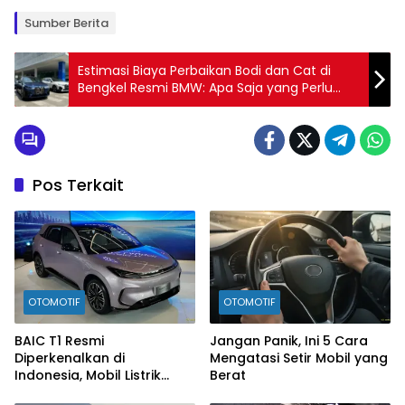
Sumber Berita
Estimasi Biaya Perbaikan Bodi dan Cat di
Bengkel Resmi BMW: Apa Saja yang Perlu
Anda Ketahui?
Pos Terkait
OTOMOTIF
OTOMOTIF
BAIC T1 Resmi
Jangan Panik, Ini 5 Cara
Diperkenalkan di
Mengatasi Setir Mobil yang
Indonesia, Mobil Listrik
Berat
Rp300 Jutaan Siap