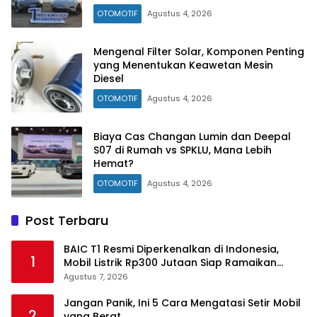
OTOMOTIF
Agustus 4, 2026
Mengenal Filter Solar, Komponen Penting
yang Menentukan Keawetan Mesin
Diesel
OTOMOTIF
Agustus 4, 2026
Biaya Cas Changan Lumin dan Deepal
S07 di Rumah vs SPKLU, Mana Lebih
Hemat?
OTOMOTIF
Agustus 4, 2026
Post Terbaru
BAIC T1 Resmi Diperkenalkan di Indonesia,
1
Mobil Listrik Rp300 Jutaan Siap Ramaikan
Pasar EV
Agustus 7, 2026
Jangan Panik, Ini 5 Cara Mengatasi Setir Mobil
2
yang Berat