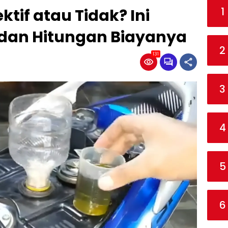
1
ktif atau Tidak? Ini
, dan Hitungan Biayanya
2
131
3
4
5
6