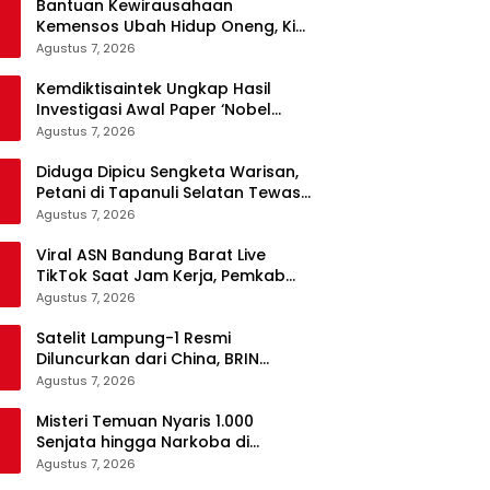
Bantuan Kewirausahaan
Kemensos Ubah Hidup Oneng, Kini
Tak Lagi Mengemis
Agustus 7, 2026
Kemdiktisaintek Ungkap Hasil
Investigasi Awal Paper ‘Nobel
MBG’, Nama Penulis Diduga
Agustus 7, 2026
Dicantumkan Tanpa Persetujuan
Diduga Dipicu Sengketa Warisan,
Petani di Tapanuli Selatan Tewas
Ditikam Adik Kandung
Agustus 7, 2026
Viral ASN Bandung Barat Live
TikTok Saat Jam Kerja, Pemkab
Siapkan Klarifikasi
Agustus 7, 2026
Satelit Lampung-1 Resmi
Diluncurkan dari China, BRIN
Pastikan Keamanan Data
Agustus 7, 2026
Terjamin
Misteri Temuan Nyaris 1.000
Senjata hingga Narkoba di
Sekolah Jaksel, Polisi Masih Selidiki
Agustus 7, 2026