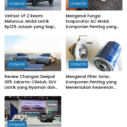
OTOMOTIF
OTOMOTIF
VinFast VF 2 Resmi
Mengenal Fungsi
Meluncur, Mobil Listrik
Evaporator AC Mobil,
Rp129 Jutaan yang Siap
Komponen Penting yang
Jadi Alternatif Pengganti
Sering Terlupakan
Motor
OTOMOTIF
OTOMOTIF
Review Changan Deepal
Mengenal Filter Solar,
S05 Jakarta–Ciletuh, SUV
Komponen Penting yang
Listrik yang Nyaman dan
Menentukan Keawetan
Fun to Drive
Mesin Diesel
OTOMOTIF