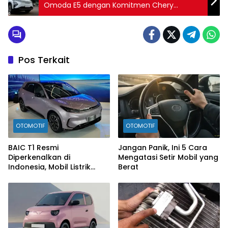
Omoda E5 dengan Komitmen Chery
Indonesia untuk Membangun SPKLU
Pos Terkait
OTOMOTIF
OTOMOTIF
BAIC T1 Resmi
Jangan Panik, Ini 5 Cara
Diperkenalkan di
Mengatasi Setir Mobil yang
Indonesia, Mobil Listrik
Berat
Rp300 Jutaan Siap
Ramaikan Pasar EV