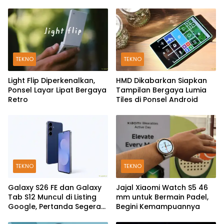
TEKNO
TEKNO
Light Flip Diperkenalkan,
HMD Dikabarkan Siapkan
Ponsel Layar Lipat Bergaya
Tampilan Bergaya Lumia
Retro
Tiles di Ponsel Android
TEKNO
TEKNO
Galaxy S26 FE dan Galaxy
Jajal Xiaomi Watch S5 46
Tab S12 Muncul di Listing
mm untuk Bermain Padel,
Google, Pertanda Segera
Begini Kemampuannya
Rilis?