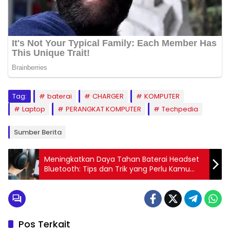
Tag:
baterai
CHARGER
KOMPUTER
Laptop
PERANGKAT KOMPUTER
Techpedia
Sumber Berita
Meningkatkan Daya Tahan Baterai Headset
Bluetooth: Tips dan Trik yang Perlu Kamu
Ketahui
Pos Terkait