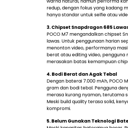
warna natural, namun performa ka
redup, dengan fokus yang kadang 
hanya standar untuk selfie atau video
3. Chipset Snapdragon 685 Lawa
POCO M7 mengandalkan chipset Sn
lawas. Untuk penggunaan harian sepe
menonton video, performanya masi
berat atau editing video, pengguna
merasakan batas kemampuan chipse
4. Bodi Berat dan Agak Tebal
Dengan baterai 7.000 mAh, POCO M7
gram dan bodi tebal. Pengguna den
merasa kurang nyaman, terutama s
Meski build quality terasa solid, ke
kompromi.
5. Belum Gunakan Teknologi Bate
Meski kapasitas baterainya besar