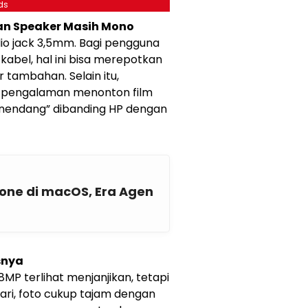
ds
dan Speaker Masih Mono
io jack 3,5mm. Bagi pengguna
abel, hal ini bisa merepotkan
tambahan. Selain itu,
 pengalaman menonton film
“nendang” dibanding HP dengan
lone di macOS, Era Agen
snya
P terlihat menjanjikan, tetapi
 hari, foto cukup tajam dengan