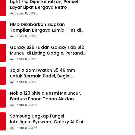
Light Flip Diperkenalkan, Ponsel
Layar Lipat Bergaya Retro
Agustus 8, 2026
HMD Dikabarkan Siapkan
Tampilan Bergaya Lumia Tiles di
Ponsel Android
Agustus 8, 2026
Galaxy S26 FE dan Galaxy Tab S12
Muncul di Listing Google, Pertanda
Segera Rilis?
Agustus 8, 2026
Jajal Xiaomi Watch S5 46 mm
untuk Bermain Padel, Begini
Kemampuannya
Agustus 8, 2026
Nokia 123 Shield Resmi Meluncur,
Feature Phone Tahan Air dan
Debu
Agustus 8, 2026
Samsung Ungkap Fungsi
Intelligent Eyewear, Galaxy AI Kini
Bisa Diakses Tanpa Layar
Agustus 8, 2026