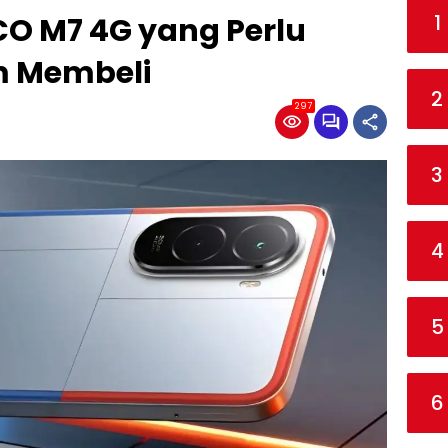
1
O M7 4G yang Perlu
m Membeli
2
297
3
4
5
6