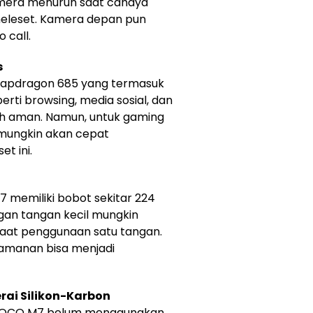
mera menurun saat cahaya
meleset. Kamera depan pun
 call.
s
apdragon 685 yang termasuk
rti browsing, media sosial, dan
h aman. Namun, untuk gaming
 mungkin akan cepat
t ini.
 memiliki bobot sekitar 224
gan tangan kecil mungkin
aat penggunaan satu tangan.
nyamanan bisa menjadi
rai Silikon-Karbon
, POCO M7 belum menggunakan