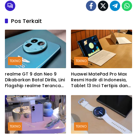
Pos Terkait
TEKNO
TEKNO
realme GT 9 dan Neo 9
Huawei MatePad Pro Max
Dikabarkan Batal Dirilis, Lini
Resmi Hadir di Indonesia,
Flagship realme Terancam
Tablet 13 Inci Tertipis dan
Berakhir?
Teringan
TEKNO
TEKNO