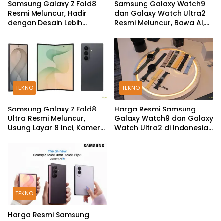
Samsung Galaxy Z Fold8
Samsung Galaxy Watch9
Resmi Meluncur, Hadir
dan Galaxy Watch Ultra2
dengan Desain Lebih
Resmi Meluncur, Bawa AI,
Pendek dan Lebar
Snapdragon Wear Elite,
dan Fitur Kesehatan Baru
TEKNO
TEKNO
Samsung Galaxy Z Fold8
Harga Resmi Samsung
Ultra Resmi Meluncur,
Galaxy Watch9 dan Galaxy
Usung Layar 8 Inci, Kamera
Watch Ultra2 di Indonesia,
200MP dan Snapdragon 8
Mulai Rp5,9 Jutaan
Elite Gen 5
TEKNO
Harga Resmi Samsung