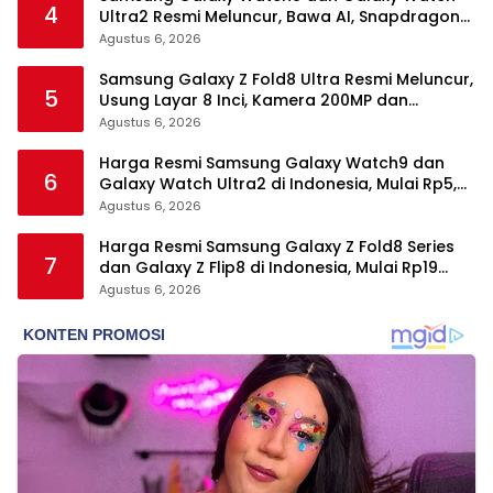
4
Ultra2 Resmi Meluncur, Bawa AI, Snapdragon
Wear Elite, dan Fitur Kesehatan Baru
Agustus 6, 2026
Samsung Galaxy Z Fold8 Ultra Resmi Meluncur,
5
Usung Layar 8 Inci, Kamera 200MP dan
Snapdragon 8 Elite Gen 5
Agustus 6, 2026
Harga Resmi Samsung Galaxy Watch9 dan
6
Galaxy Watch Ultra2 di Indonesia, Mulai Rp5,9
Jutaan
Agustus 6, 2026
Harga Resmi Samsung Galaxy Z Fold8 Series
7
dan Galaxy Z Flip8 di Indonesia, Mulai Rp19
Jutaan
Agustus 6, 2026