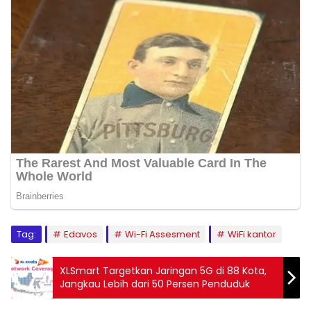
Tag:
Edavos
Wi-Fi Assesment
WiFi kantor
XLSmart Targetkan Jaringan 5G di 88 Kota,
Jangkau Lebih dari 50 Persen Penduduk