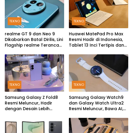
TEKNO
TEKNO
realme GT 9 dan Neo 9
Huawei MatePad Pro Max
Dikabarkan Batal Dirilis, Lini
Resmi Hadir di Indonesia,
Flagship realme Terancam
Tablet 13 Inci Tertipis dan
Berakhir?
Teringan
TEKNO
TEKNO
Samsung Galaxy Z Fold8
Samsung Galaxy Watch9
Resmi Meluncur, Hadir
dan Galaxy Watch Ultra2
dengan Desain Lebih
Resmi Meluncur, Bawa AI,
Pendek dan Lebar
Snapdragon Wear Elite,
dan Fitur Kesehatan Baru