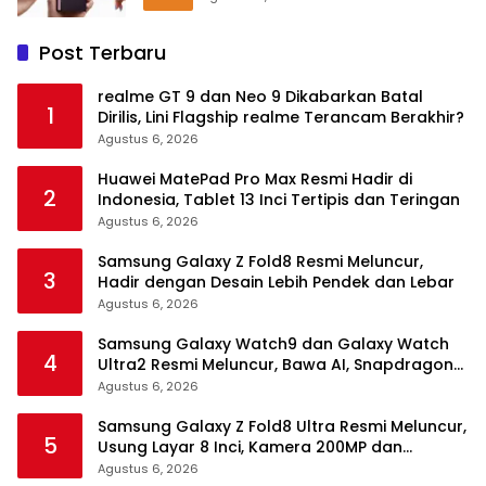
Post Terbaru
realme GT 9 dan Neo 9 Dikabarkan Batal
1
Dirilis, Lini Flagship realme Terancam Berakhir?
Agustus 6, 2026
Huawei MatePad Pro Max Resmi Hadir di
2
Indonesia, Tablet 13 Inci Tertipis dan Teringan
Agustus 6, 2026
Samsung Galaxy Z Fold8 Resmi Meluncur,
3
Hadir dengan Desain Lebih Pendek dan Lebar
Agustus 6, 2026
Samsung Galaxy Watch9 dan Galaxy Watch
4
Ultra2 Resmi Meluncur, Bawa AI, Snapdragon
Wear Elite, dan Fitur Kesehatan Baru
Agustus 6, 2026
Samsung Galaxy Z Fold8 Ultra Resmi Meluncur,
5
Usung Layar 8 Inci, Kamera 200MP dan
Snapdragon 8 Elite Gen 5
Agustus 6, 2026