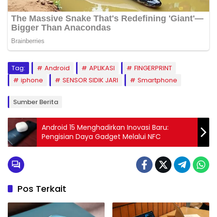
Tag:
Android
APLIKASI
FINGERPRINT
iphone
SENSOR SIDIK JARI
Smartphone
Sumber Berita
Android 15 Menghadirkan Inovasi Baru:
Pengisian Daya Gadget Melalui NFC
Pos Terkait