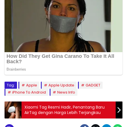
Tag:
Apple
Apple Update
GADGET
iPhone To Android
News Info
Xiaomi Tag Resmi Hadir, Penantang Baru
AirTag dengan Harga Lebih Terjangkau