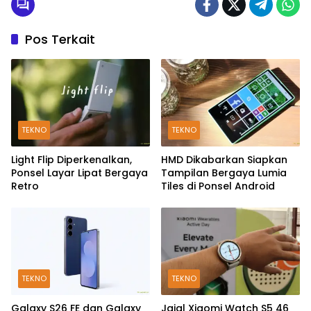
Pos Terkait
TEKNO
TEKNO
Light Flip Diperkenalkan,
HMD Dikabarkan Siapkan
Ponsel Layar Lipat Bergaya
Tampilan Bergaya Lumia
Retro
Tiles di Ponsel Android
TEKNO
TEKNO
Galaxy S26 FE dan Galaxy
Jajal Xiaomi Watch S5 46