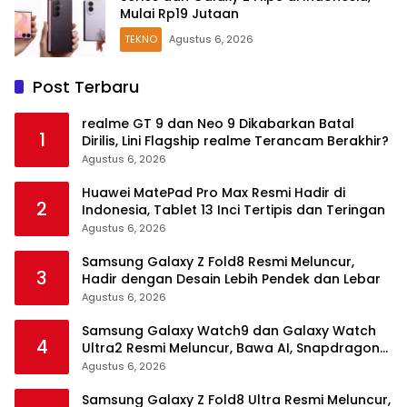
Mulai Rp19 Jutaan
TEKNO
Agustus 6, 2026
Post Terbaru
realme GT 9 dan Neo 9 Dikabarkan Batal
1
Dirilis, Lini Flagship realme Terancam Berakhir?
Agustus 6, 2026
Huawei MatePad Pro Max Resmi Hadir di
2
Indonesia, Tablet 13 Inci Tertipis dan Teringan
Agustus 6, 2026
Samsung Galaxy Z Fold8 Resmi Meluncur,
3
Hadir dengan Desain Lebih Pendek dan Lebar
Agustus 6, 2026
Samsung Galaxy Watch9 dan Galaxy Watch
4
Ultra2 Resmi Meluncur, Bawa AI, Snapdragon
Wear Elite, dan Fitur Kesehatan Baru
Agustus 6, 2026
Samsung Galaxy Z Fold8 Ultra Resmi Meluncur,