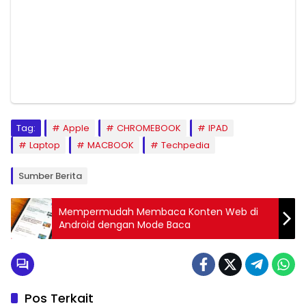
Tag:
Apple
CHROMEBOOK
IPAD
Laptop
MACBOOK
Techpedia
Sumber Berita
Mempermudah Membaca Konten Web di
Android dengan Mode Baca
Pos Terkait