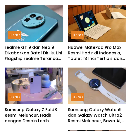
TEKNO
TEKNO
realme GT 9 dan Neo 9
Huawei MatePad Pro Max
Dikabarkan Batal Dirilis, Lini
Resmi Hadir di Indonesia,
Flagship realme Terancam
Tablet 13 Inci Tertipis dan
Berakhir?
Teringan
TEKNO
TEKNO
Samsung Galaxy Z Fold8
Samsung Galaxy Watch9
Resmi Meluncur, Hadir
dan Galaxy Watch Ultra2
dengan Desain Lebih
Resmi Meluncur, Bawa AI,
Pendek dan Lebar
Snapdragon Wear Elite,