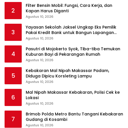
Filter Bensin Mobil: Fungsi, Cara Kerja, dan
2
Kapan Harus Diganti
Agustus 10, 2026
Yayasan Sekolah Jaksel Ungkap Eks Pemilik
3
Pakai Kredit Bank untuk Bangun Lapangan
Padel
Agustus 10, 2026
Pasutri di Mojokerto Syok, Tiba-tiba Temukan
4
Kuburan Bayi di Pekarangan Rumah
Agustus 10, 2026
Kebakaran Mal Nipah Makassar Padam,
5
Diduga Dipicu Korsleting Lampu
Agustus 10, 2026
Mal Nipah Makassar Kebakaran, Polisi Cek ke
6
Lokasi
Agustus 10, 2026
Brimob Polda Metro Bantu Tangani Kebakaran
7
Gudang di Kosambi
Agustus 10, 2026