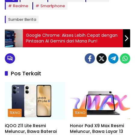
Realme
Smartphone
Sumber Berita
Google Chrome: Akses Lebih Cepat dengan
Pintasan AI Gemini dari Mana Pun!
Pos Terkait
TEKNO
TEKNO
iQOO Z11 Lite Resmi
Honor Pad X9 Max Resmi
Meluncur, Bawa Baterai
Meluncur, Bawa Layar 13