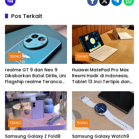
Pos Terkait
TEKNO
TEKNO
realme GT 9 dan Neo 9
Huawei MatePad Pro Max
Dikabarkan Batal Dirilis, Lini
Resmi Hadir di Indonesia,
Flagship realme Terancam
Tablet 13 Inci Tertipis dan
Berakhir?
Teringan
TEKNO
TEKNO
Samsung Galaxy Z Fold8
Samsung Galaxy Watch9