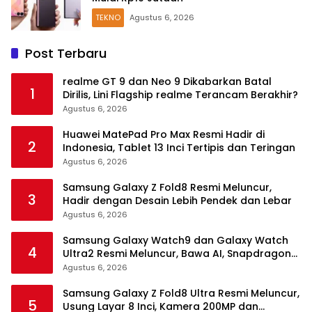
TEKNO
Agustus 6, 2026
Post Terbaru
realme GT 9 dan Neo 9 Dikabarkan Batal
1
Dirilis, Lini Flagship realme Terancam Berakhir?
Agustus 6, 2026
Huawei MatePad Pro Max Resmi Hadir di
2
Indonesia, Tablet 13 Inci Tertipis dan Teringan
Agustus 6, 2026
Samsung Galaxy Z Fold8 Resmi Meluncur,
3
Hadir dengan Desain Lebih Pendek dan Lebar
Agustus 6, 2026
Samsung Galaxy Watch9 dan Galaxy Watch
4
Ultra2 Resmi Meluncur, Bawa AI, Snapdragon
Wear Elite, dan Fitur Kesehatan Baru
Agustus 6, 2026
Samsung Galaxy Z Fold8 Ultra Resmi Meluncur,
5
Usung Layar 8 Inci, Kamera 200MP dan