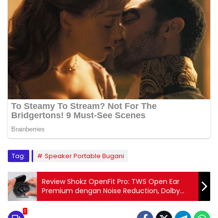
Tag:
Speaker Portable Bugani
Review Shokz OpenFit Pro: TWS Open Ear
Premium dengan Noise Reduction, Dolby
Atmos, dan Baterai hingga 50 Jam
1