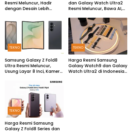
Resmi Meluncur, Hadir
dan Galaxy Watch Ultra2
dengan Desain Lebih
Resmi Meluncur, Bawa AI,
Pendek dan Lebar
Snapdragon Wear Elite,
dan Fitur Kesehatan Baru
TEKNO
TEKNO
Samsung Galaxy Z Fold8
Harga Resmi Samsung
Ultra Resmi Meluncur,
Galaxy Watch9 dan Galaxy
Usung Layar 8 Inci, Kamera
Watch Ultra2 di Indonesia,
200MP dan Snapdragon 8
Mulai Rp5,9 Jutaan
Elite Gen 5
TEKNO
Harga Resmi Samsung
Galaxy Z Fold8 Series dan