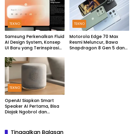
TEKNO
TEKNO
Samsung Perkenalkan Fluid
Motorola Edge 70 Max
AI Design System, Konsep
Resmi Meluncur, Bawa
UI Baru yang Terinspirasi
Snapdragon 8 Gen 5 dan
Generative AI
Baterai Silicon-Carbon
7.100mAh
TEKNO
OpenAI Siapkan Smart
Speaker AI Pertama, Bisa
Diajak Ngobrol dan
Kendalikan Rumah Pintar
Tinggalkan Balasan