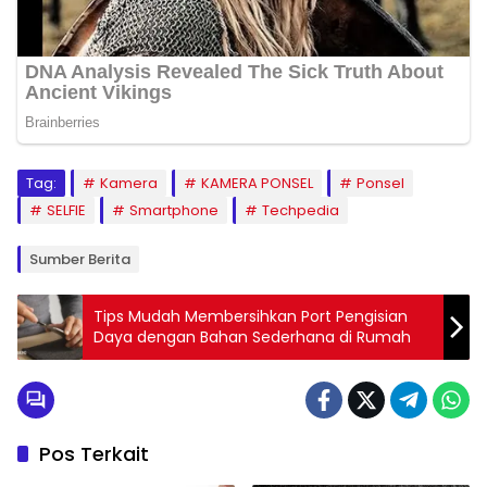
Tag:
Kamera
KAMERA PONSEL
Ponsel
SELFIE
Smartphone
Techpedia
Sumber Berita
Tips Mudah Membersihkan Port Pengisian
Daya dengan Bahan Sederhana di Rumah
Pos Terkait