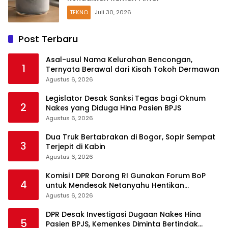
TEKNO
Juli 30, 2026
Post Terbaru
Asal-usul Nama Kelurahan Bencongan,
1
Ternyata Berawal dari Kisah Tokoh Dermawan
Agustus 6, 2026
Legislator Desak Sanksi Tegas bagi Oknum
2
Nakes yang Diduga Hina Pasien BPJS
Agustus 6, 2026
Dua Truk Bertabrakan di Bogor, Sopir Sempat
3
Terjepit di Kabin
Agustus 6, 2026
Komisi I DPR Dorong RI Gunakan Forum BoP
4
untuk Mendesak Netanyahu Hentikan
Serangan ke Gaza
Agustus 6, 2026
DPR Desak Investigasi Dugaan Nakes Hina
5
Pasien BPJS, Kemenkes Diminta Bertindak