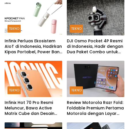
TEKNO
TEKNO
Infinix Perluas Ekosistem
DJI Osmo Pocket 4P Resmi
AIoT di Indonesia, Hadirkan
di Indonesia, Hadir dengan
Kipas Portabel, Power Bank
Dua Paket Combo untuk
hingga TWS
Kreator Konten
TEKNO
TEKNO
Infinix Hot 70 Pro Resmi
Review Motorola Razr Fold:
Meluncur, Bawa Active
Foldable Premium Pertama
Matrix Cube dan Desain
Motorola dengan Layar
Back Cover Futuristik
Besar, Kamera 50MP, dan
Baterai 6000mAh