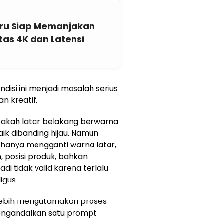
aru Siap Memanjakan
as 4K dan Latensi
disi ini menjadi masalah serius
n kreatif.
apakah latar belakang berwarna
ik dibanding hijau. Namun
k hanya mengganti warna latar,
 posisi produk, bahkan
di tidak valid karena terlalu
igus.
l lebih mengutamakan proses
mengandalkan satu prompt