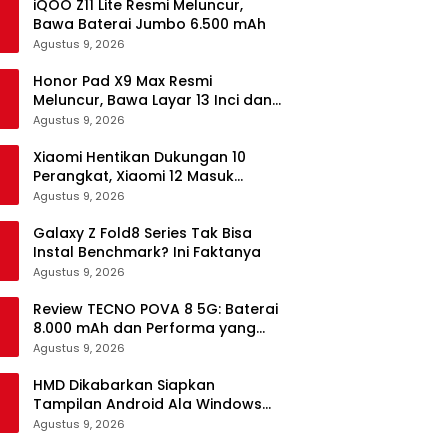
iQOO Z11 Lite Resmi Meluncur,
Bawa Baterai Jumbo 6.500 mAh
Agustus 9, 2026
Honor Pad X9 Max Resmi
Meluncur, Bawa Layar 13 Inci dan
Baterai 10.100 mAh
Agustus 9, 2026
Xiaomi Hentikan Dukungan 10
Perangkat, Xiaomi 12 Masuk
Daftar
Agustus 9, 2026
Galaxy Z Fold8 Series Tak Bisa
Instal Benchmark? Ini Faktanya
Agustus 9, 2026
Review TECNO POVA 8 5G: Baterai
8.000 mAh dan Performa yang
Masih Mantap di 2026
Agustus 9, 2026
HMD Dikabarkan Siapkan
Tampilan Android Ala Windows
Phone
Agustus 9, 2026