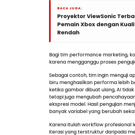
BACA JUGA:
Proyektor ViewSonic Terb
Pemain Xbox dengan Kualit
Rendah
Bagi tim performance marketing, kon
karena mengganggu proses pengujia
Sebagai contoh, tim ingin menguji 
biru menghasilkan performa lebih ba
ketika gambar dibuat ulang, AI tida
tetapi juga mengubah pencahayaan,
ekspresi model. Hasil pengujian menja
banyak variabel yang berubah sekal
Karena itulah workflow profesiona
iterasi yang terstruktur daripada 