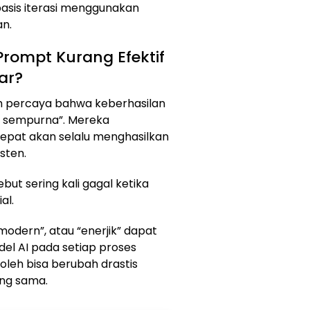
basis iterasi menggunakan
an.
rompt Kurang Efektif
ar?
h percaya bahwa keberhasilan
 sempurna”. Mereka
epat akan selalu menghasilkan
isten.
ut sering kali gagal ketika
al.
“modern”, atau “enerjik” dapat
del AI pada setiap proses
roleh bisa berubah drastis
ng sama.