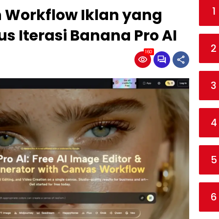
1
Workflow Iklan yang
us Iterasi Banana Pro AI
2
160
3
4
5
6