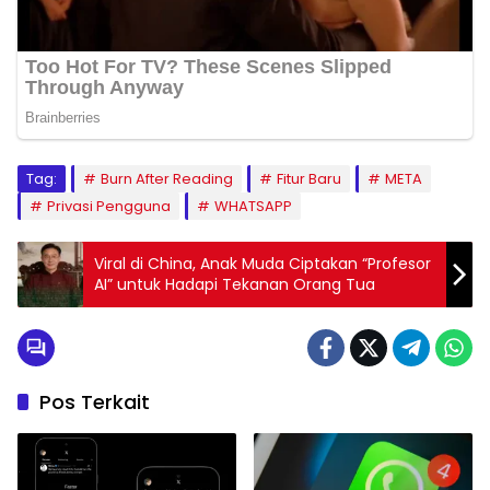
Tag:
Burn After Reading
Fitur Baru
META
Privasi Pengguna
WHATSAPP
Viral di China, Anak Muda Ciptakan “Profesor
AI” untuk Hadapi Tekanan Orang Tua
Pos Terkait