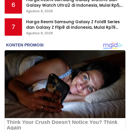
6
Galaxy Watch Ultra2 di Indonesia, Mulai Rp5,9
Jutaan
Agustus 6, 2026
Harga Resmi Samsung Galaxy Z Fold8 Series
7
dan Galaxy Z Flip8 di Indonesia, Mulai Rp19
Jutaan
Agustus 6, 2026