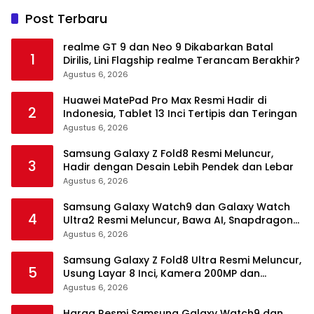
Post Terbaru
realme GT 9 dan Neo 9 Dikabarkan Batal
1
Dirilis, Lini Flagship realme Terancam Berakhir?
Agustus 6, 2026
Huawei MatePad Pro Max Resmi Hadir di
2
Indonesia, Tablet 13 Inci Tertipis dan Teringan
Agustus 6, 2026
Samsung Galaxy Z Fold8 Resmi Meluncur,
3
Hadir dengan Desain Lebih Pendek dan Lebar
Agustus 6, 2026
Samsung Galaxy Watch9 dan Galaxy Watch
4
Ultra2 Resmi Meluncur, Bawa AI, Snapdragon
Wear Elite, dan Fitur Kesehatan Baru
Agustus 6, 2026
Samsung Galaxy Z Fold8 Ultra Resmi Meluncur,
5
Usung Layar 8 Inci, Kamera 200MP dan
Snapdragon 8 Elite Gen 5
Agustus 6, 2026
Harga Resmi Samsung Galaxy Watch9 dan