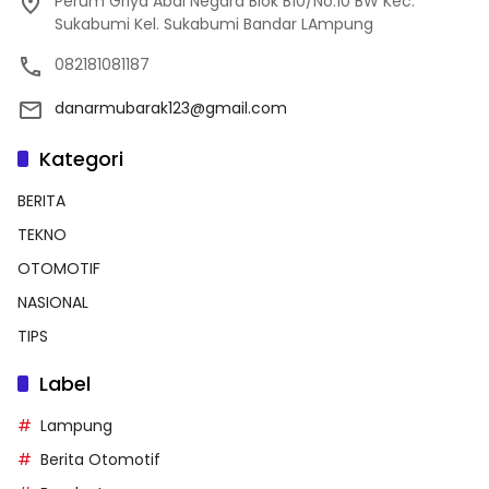
Perum Griya Abdi Negara Blok B10/No.10 BW Kec.
Sukabumi Kel. Sukabumi Bandar LAmpung
082181081187
danarmubarak123@gmail.com
Kategori
BERITA
TEKNO
OTOMOTIF
NASIONAL
TIPS
Label
Lampung
Berita Otomotif