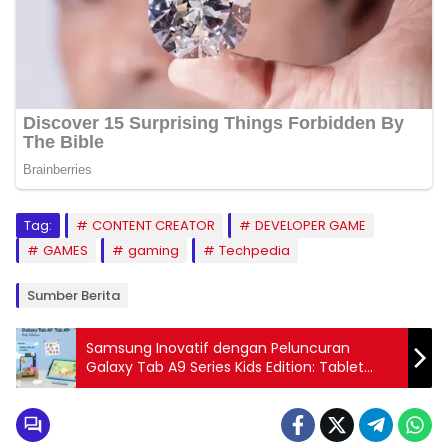
Tag:
CONTENT CREATOR
DEVELOPER GAME
GAMES
gaming
Techpedia
Sumber Berita
Samsung Inovatif dengan Peluncuran
Galaxy Tab A9 Series Kids Edition: Tablet
Aman untuk Anak Anda