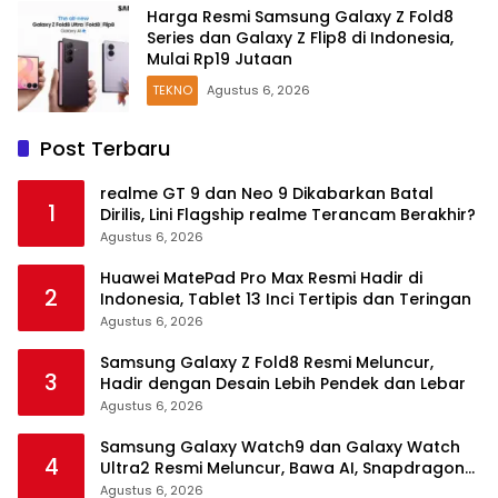
Harga Resmi Samsung Galaxy Z Fold8
Series dan Galaxy Z Flip8 di Indonesia,
Mulai Rp19 Jutaan
TEKNO
Agustus 6, 2026
Post Terbaru
realme GT 9 dan Neo 9 Dikabarkan Batal
1
Dirilis, Lini Flagship realme Terancam Berakhir?
Agustus 6, 2026
Huawei MatePad Pro Max Resmi Hadir di
2
Indonesia, Tablet 13 Inci Tertipis dan Teringan
Agustus 6, 2026
Samsung Galaxy Z Fold8 Resmi Meluncur,
3
Hadir dengan Desain Lebih Pendek dan Lebar
Agustus 6, 2026
Samsung Galaxy Watch9 dan Galaxy Watch
4
Ultra2 Resmi Meluncur, Bawa AI, Snapdragon
Wear Elite, dan Fitur Kesehatan Baru
Agustus 6, 2026