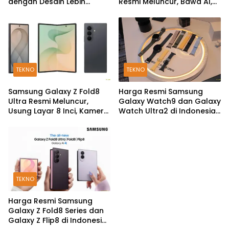
dengan Desain Lebih
Resmi Meluncur, Bawa AI,
Pendek dan Lebar
Snapdragon Wear Elite,
dan Fitur Kesehatan Baru
TEKNO
TEKNO
Samsung Galaxy Z Fold8
Harga Resmi Samsung
Ultra Resmi Meluncur,
Galaxy Watch9 dan Galaxy
Usung Layar 8 Inci, Kamera
Watch Ultra2 di Indonesia,
200MP dan Snapdragon 8
Mulai Rp5,9 Jutaan
Elite Gen 5
TEKNO
Harga Resmi Samsung
Galaxy Z Fold8 Series dan
Galaxy Z Flip8 di Indonesia,