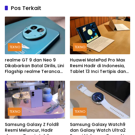
Pos Terkait
TEKNO
TEKNO
realme GT 9 dan Neo 9
Huawei MatePad Pro Max
Dikabarkan Batal Dirilis, Lini
Resmi Hadir di Indonesia,
Flagship realme Terancam
Tablet 13 Inci Tertipis dan
Berakhir?
Teringan
TEKNO
TEKNO
Samsung Galaxy Z Fold8
Samsung Galaxy Watch9
Resmi Meluncur, Hadir
dan Galaxy Watch Ultra2