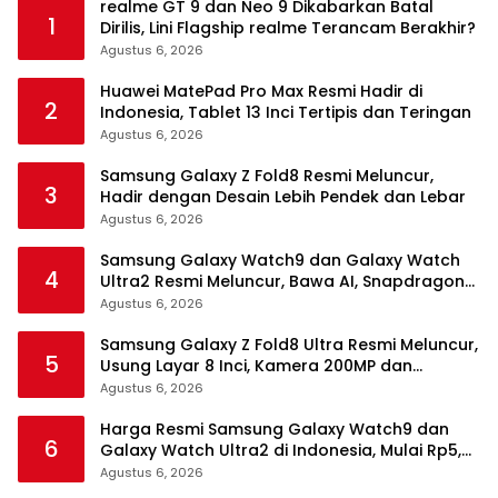
realme GT 9 dan Neo 9 Dikabarkan Batal
1
Dirilis, Lini Flagship realme Terancam Berakhir?
Agustus 6, 2026
Huawei MatePad Pro Max Resmi Hadir di
2
Indonesia, Tablet 13 Inci Tertipis dan Teringan
Agustus 6, 2026
Samsung Galaxy Z Fold8 Resmi Meluncur,
3
Hadir dengan Desain Lebih Pendek dan Lebar
Agustus 6, 2026
Samsung Galaxy Watch9 dan Galaxy Watch
4
Ultra2 Resmi Meluncur, Bawa AI, Snapdragon
Wear Elite, dan Fitur Kesehatan Baru
Agustus 6, 2026
Samsung Galaxy Z Fold8 Ultra Resmi Meluncur,
5
Usung Layar 8 Inci, Kamera 200MP dan
Snapdragon 8 Elite Gen 5
Agustus 6, 2026
Harga Resmi Samsung Galaxy Watch9 dan
6
Galaxy Watch Ultra2 di Indonesia, Mulai Rp5,9
Jutaan
Agustus 6, 2026