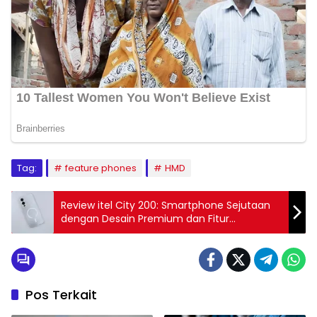
Tag:
feature phones
HMD
Review itel City 200: Smartphone Sejutaan
dengan Desain Premium dan Fitur
Mengejutkan
Pos Terkait