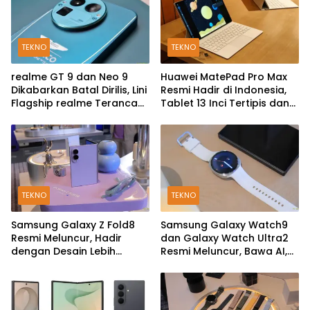
TEKNO
TEKNO
realme GT 9 dan Neo 9
Huawei MatePad Pro Max
Dikabarkan Batal Dirilis, Lini
Resmi Hadir di Indonesia,
Flagship realme Terancam
Tablet 13 Inci Tertipis dan
Berakhir?
Teringan
TEKNO
TEKNO
Samsung Galaxy Z Fold8
Samsung Galaxy Watch9
Resmi Meluncur, Hadir
dan Galaxy Watch Ultra2
dengan Desain Lebih
Resmi Meluncur, Bawa AI,
Pendek dan Lebar
Snapdragon Wear Elite,
dan Fitur Kesehatan Baru