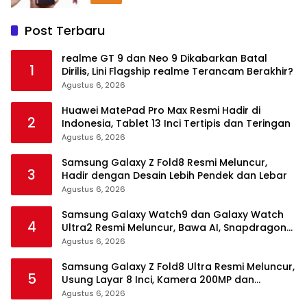
Post Terbaru
realme GT 9 dan Neo 9 Dikabarkan Batal
1
Dirilis, Lini Flagship realme Terancam Berakhir?
Agustus 6, 2026
Huawei MatePad Pro Max Resmi Hadir di
2
Indonesia, Tablet 13 Inci Tertipis dan Teringan
Agustus 6, 2026
Samsung Galaxy Z Fold8 Resmi Meluncur,
3
Hadir dengan Desain Lebih Pendek dan Lebar
Agustus 6, 2026
Samsung Galaxy Watch9 dan Galaxy Watch
4
Ultra2 Resmi Meluncur, Bawa AI, Snapdragon
Wear Elite, dan Fitur Kesehatan Baru
Agustus 6, 2026
Samsung Galaxy Z Fold8 Ultra Resmi Meluncur,
5
Usung Layar 8 Inci, Kamera 200MP dan
Snapdragon 8 Elite Gen 5
Agustus 6, 2026