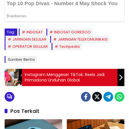
Tag:
INDOSAT
INDOSAT OOREDOO
JARINGAN SELULAR
JARINGAN TELEKOMUNIKASI
OPERATOR SELULAR
Techpedia
Sumber Berita
Instagram Menggeser TikTok: Reels Jadi
Primadona Unduhan Global
Pos Terkait