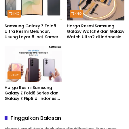
TEKNO
TEKNO
Samsung Galaxy Z Fold8
Harga Resmi Samsung
Ultra Resmi Meluncur,
Galaxy Watch9 dan Galaxy
Usung Layar 8 Inci, Kamera
Watch Ultra2 di Indonesia,
200MP dan Snapdragon 8
Mulai Rp5,9 Jutaan
Elite Gen 5
TEKNO
Harga Resmi Samsung
Galaxy Z Fold8 Series dan
Galaxy Z Flip8 di Indonesia,
Mulai Rp19 Jutaan
Tinggalkan Balasan
Alamat email Anda tidak akan dipublikasikan.
Ruas yang