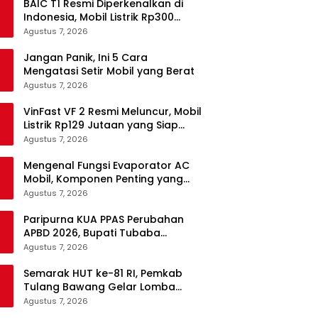
BAIC T1 Resmi Diperkenalkan di
Indonesia, Mobil Listrik Rp300
Jutaan Siap Ramaikan Pasar EV
Agustus 7, 2026
Jangan Panik, Ini 5 Cara
Mengatasi Setir Mobil yang Berat
Agustus 7, 2026
VinFast VF 2 Resmi Meluncur, Mobil
Listrik Rp129 Jutaan yang Siap
Jadi Alternatif Pengganti Motor
Agustus 7, 2026
Mengenal Fungsi Evaporator AC
Mobil, Komponen Penting yang
Sering Terlupakan
Agustus 7, 2026
Paripurna KUA PPAS Perubahan
APBD 2026, Bupati Tubaba
Targetkan Pendapatan Daerah
Agustus 7, 2026
Rp820,3 Miliar
Semarak HUT ke-81 RI, Pemkab
Tulang Bawang Gelar Lomba
Senam Udang Manis
Agustus 7, 2026