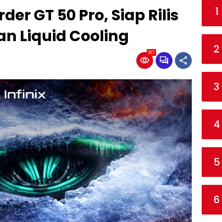
1
der GT 50 Pro, Siap Rilis
an Liquid Cooling
2
187
3
4
5
6