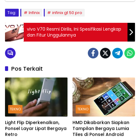
Tag:
Infinix
infinix gt 50 pro
vivo V70 Resmi Dirilis, Ini Spesifikasi Lengkap
dan Fitur Unggulannya
Pos Terkait
TEKNO
TEKNO
Light Flip Diperkenalkan,
HMD Dikabarkan Siapkan
Ponsel Layar Lipat Bergaya
Tampilan Bergaya Lumia
Retro
Tiles di Ponsel Android