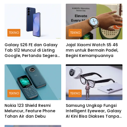
TEKNO
TEKNO
Galaxy S26 FE dan Galaxy
Jajal Xiaomi Watch S5 46
Tab S12 Muncul di Listing
mm untuk Bermain Padel,
Google, Pertanda Segera
Begini Kemampuannya
Rilis?
TEKNO
TEKNO
Nokia 123 Shield Resmi
Samsung Ungkap Fungsi
Meluncur, Feature Phone
Intelligent Eyewear, Galaxy
Tahan Air dan Debu
AI Kini Bisa Diakses Tanpa
Layar