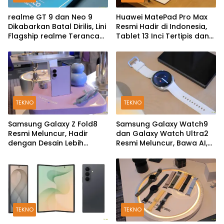
realme GT 9 dan Neo 9
Huawei MatePad Pro Max
Dikabarkan Batal Dirilis, Lini
Resmi Hadir di Indonesia,
Flagship realme Terancam
Tablet 13 Inci Tertipis dan
Berakhir?
Teringan
TEKNO
TEKNO
Samsung Galaxy Z Fold8
Samsung Galaxy Watch9
Resmi Meluncur, Hadir
dan Galaxy Watch Ultra2
dengan Desain Lebih
Resmi Meluncur, Bawa AI,
Pendek dan Lebar
Snapdragon Wear Elite,
dan Fitur Kesehatan Baru
TEKNO
TEKNO