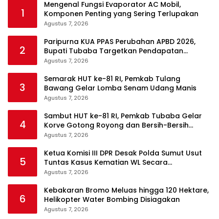
Mengenal Fungsi Evaporator AC Mobil,
1
Komponen Penting yang Sering Terlupakan
Agustus 7, 2026
Paripurna KUA PPAS Perubahan APBD 2026,
2
Bupati Tubaba Targetkan Pendapatan
Daerah Rp820,3 Miliar
Agustus 7, 2026
Semarak HUT ke-81 RI, Pemkab Tulang
3
Bawang Gelar Lomba Senam Udang Manis
Agustus 7, 2026
Sambut HUT ke-81 RI, Pemkab Tubaba Gelar
4
Korve Gotong Royong dan Bersih-Bersih
Serentak
Agustus 7, 2026
Ketua Komisi III DPR Desak Polda Sumut Usut
5
Tuntas Kasus Kematian WL Secara
Transparan
Agustus 7, 2026
Kebakaran Bromo Meluas hingga 120 Hektare,
6
Helikopter Water Bombing Disiagakan
Agustus 7, 2026