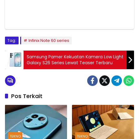
Tag:
Infinix Note 60 series
Samsung Pamer Kekuatan Kamera Low Light
Galaxy S26 Series Lewat Teaser Terbaru
Pos Terkait
TEKNO
TEKNO