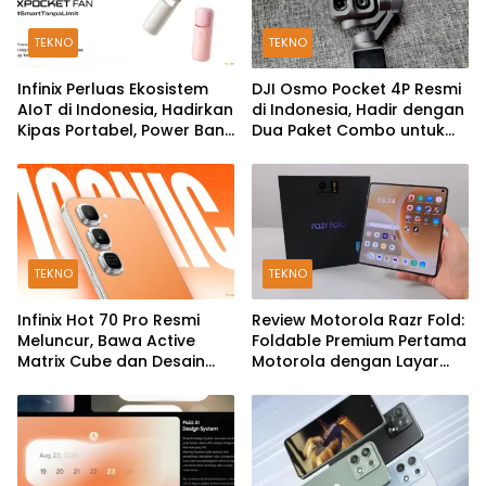
TEKNO
TEKNO
Infinix Perluas Ekosistem
DJI Osmo Pocket 4P Resmi
AIoT di Indonesia, Hadirkan
di Indonesia, Hadir dengan
Kipas Portabel, Power Bank
Dua Paket Combo untuk
hingga TWS
Kreator Konten
TEKNO
TEKNO
Infinix Hot 70 Pro Resmi
Review Motorola Razr Fold:
Meluncur, Bawa Active
Foldable Premium Pertama
Matrix Cube dan Desain
Motorola dengan Layar
Back Cover Futuristik
Besar, Kamera 50MP, dan
Baterai 6000mAh