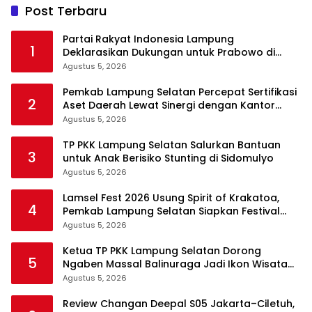
Post Terbaru
Partai Rakyat Indonesia Lampung
1
Deklarasikan Dukungan untuk Prabowo di
Pilpres 2029
Agustus 5, 2026
Pemkab Lampung Selatan Percepat Sertifikasi
2
Aset Daerah Lewat Sinergi dengan Kantor
Pertanahan
Agustus 5, 2026
TP PKK Lampung Selatan Salurkan Bantuan
3
untuk Anak Berisiko Stunting di Sidomulyo
Agustus 5, 2026
Lamsel Fest 2026 Usung Spirit of Krakatoa,
4
Pemkab Lampung Selatan Siapkan Festival
Lebih Spektakuler
Agustus 5, 2026
Ketua TP PKK Lampung Selatan Dorong
5
Ngaben Massal Balinuraga Jadi Ikon Wisata
Budaya
Agustus 5, 2026
Review Changan Deepal S05 Jakarta–Ciletuh,