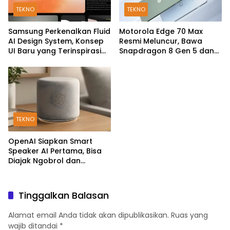
TEKNO
TEKNO
Samsung Perkenalkan Fluid
Motorola Edge 70 Max
AI Design System, Konsep
Resmi Meluncur, Bawa
UI Baru yang Terinspirasi
Snapdragon 8 Gen 5 dan
Generative AI
Baterai Silicon-Carbon
7.100mAh
TEKNO
OpenAI Siapkan Smart
Speaker AI Pertama, Bisa
Diajak Ngobrol dan
Kendalikan Rumah Pintar
Tinggalkan Balasan
Alamat email Anda tidak akan dipublikasikan.
Ruas yang
wajib ditandai
*