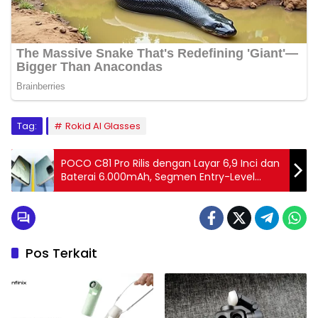
Tag:
Rokid AI Glasses
POCO C81 Pro Rilis dengan Layar 6,9 Inci dan
Baterai 6.000mAh, Segmen Entry-Level
Makin Kompetitif
Pos Terkait