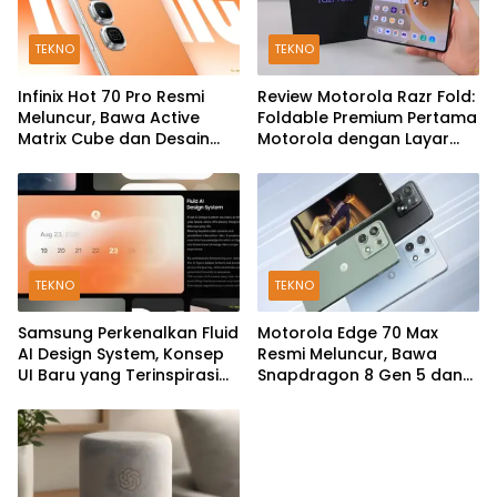
TEKNO
TEKNO
Infinix Hot 70 Pro Resmi
Review Motorola Razr Fold:
Meluncur, Bawa Active
Foldable Premium Pertama
Matrix Cube dan Desain
Motorola dengan Layar
Back Cover Futuristik
Besar, Kamera 50MP, dan
Baterai 6000mAh
TEKNO
TEKNO
Samsung Perkenalkan Fluid
Motorola Edge 70 Max
AI Design System, Konsep
Resmi Meluncur, Bawa
UI Baru yang Terinspirasi
Snapdragon 8 Gen 5 dan
Generative AI
Baterai Silicon-Carbon
7.100mAh