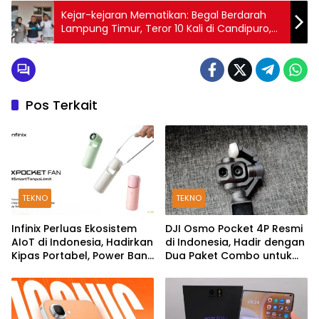
Kejar-kejaran Mematikan: Begal Berdarah
Lampung Timur, Teror 10 Kali di Candipuro,
Sidomulyo, Sekampung Udik, dan Pasir Sakti
Pos Terkait
TEKNO
TEKNO
Infinix Perluas Ekosistem
DJI Osmo Pocket 4P Resmi
AIoT di Indonesia, Hadirkan
di Indonesia, Hadir dengan
Kipas Portabel, Power Bank
Dua Paket Combo untuk
hingga TWS
Kreator Konten