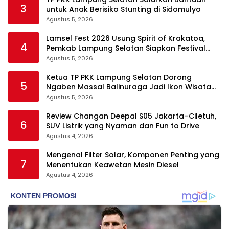
3
untuk Anak Berisiko Stunting di Sidomulyo
Agustus 5, 2026
Lamsel Fest 2026 Usung Spirit of Krakatoa,
4
Pemkab Lampung Selatan Siapkan Festival
Lebih Spektakuler
Agustus 5, 2026
Ketua TP PKK Lampung Selatan Dorong
5
Ngaben Massal Balinuraga Jadi Ikon Wisata
Budaya
Agustus 5, 2026
Review Changan Deepal S05 Jakarta–Ciletuh,
6
SUV Listrik yang Nyaman dan Fun to Drive
Agustus 4, 2026
Mengenal Filter Solar, Komponen Penting yang
7
Menentukan Keawetan Mesin Diesel
Agustus 4, 2026