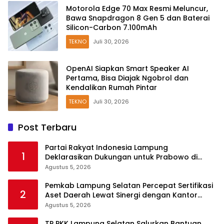
Motorola Edge 70 Max Resmi Meluncur,
Bawa Snapdragon 8 Gen 5 dan Baterai
Silicon-Carbon 7.100mAh
TEKNO
Juli 30, 2026
OpenAI Siapkan Smart Speaker AI
Pertama, Bisa Diajak Ngobrol dan
Kendalikan Rumah Pintar
TEKNO
Juli 30, 2026
Post Terbaru
Partai Rakyat Indonesia Lampung
1
Deklarasikan Dukungan untuk Prabowo di
Pilpres 2029
Agustus 5, 2026
Pemkab Lampung Selatan Percepat Sertifikasi
2
Aset Daerah Lewat Sinergi dengan Kantor
Pertanahan
Agustus 5, 2026
TP PKK Lampung Selatan Salurkan Bantuan