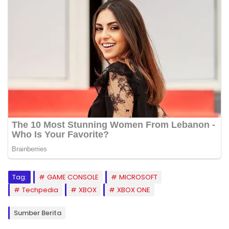
Tag:
GAME CONSOLE
MICROSOFT
Techpedia
XBOX
XBOX ONE
Sumber Berita