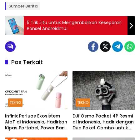
Sumber Berita
5 Trik Jitu untuk Mengembalikan Kesegaran
Ponsel Androidmu!
Pos Terkait
TEKNO
TEKNO
Infinix Perluas Ekosistem
DJI Osmo Pocket 4P Resmi
AIoT di Indonesia, Hadirkan
di Indonesia, Hadir dengan
Kipas Portabel, Power Bank
Dua Paket Combo untuk
hingga TWS
Kreator Konten