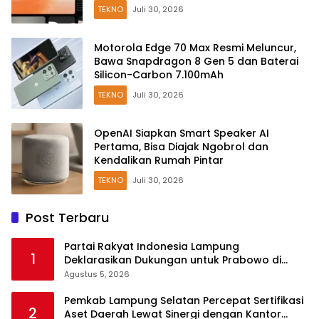
TEKNO
Juli 30, 2026
Motorola Edge 70 Max Resmi Meluncur,
Bawa Snapdragon 8 Gen 5 dan Baterai
Silicon-Carbon 7.100mAh
TEKNO
Juli 30, 2026
OpenAI Siapkan Smart Speaker AI
Pertama, Bisa Diajak Ngobrol dan
Kendalikan Rumah Pintar
TEKNO
Juli 30, 2026
Post Terbaru
Partai Rakyat Indonesia Lampung
1
Deklarasikan Dukungan untuk Prabowo di
Pilpres 2029
Agustus 5, 2026
Pemkab Lampung Selatan Percepat Sertifikasi
2
Aset Daerah Lewat Sinergi dengan Kantor