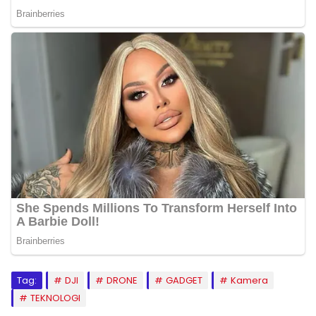
Tag:
DJI
DRONE
GADGET
Kamera
TEKNOLOGI