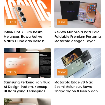
TEKNO
TEKNO
Infinix Hot 70 Pro Resmi
Review Motorola Razr Fold:
Meluncur, Bawa Active
Foldable Premium Pertama
Matrix Cube dan Desain
Motorola dengan Layar
Back Cover Futuristik
Besar, Kamera 50MP, dan
Baterai 6000mAh
TEKNO
TEKNO
Samsung Perkenalkan Fluid
Motorola Edge 70 Max
AI Design System, Konsep
Resmi Meluncur, Bawa
UI Baru yang Terinspirasi
Snapdragon 8 Gen 5 dan
Generative AI
Baterai Silicon-Carbon
7.100mAh