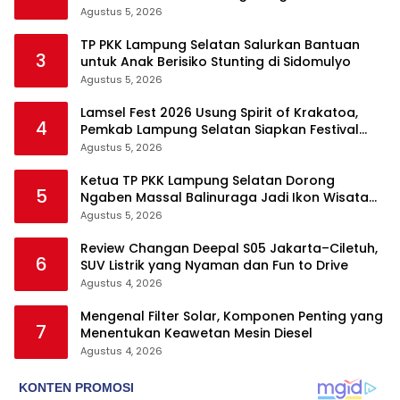
Pertanahan
Agustus 5, 2026
TP PKK Lampung Selatan Salurkan Bantuan
3
untuk Anak Berisiko Stunting di Sidomulyo
Agustus 5, 2026
Lamsel Fest 2026 Usung Spirit of Krakatoa,
4
Pemkab Lampung Selatan Siapkan Festival
Lebih Spektakuler
Agustus 5, 2026
Ketua TP PKK Lampung Selatan Dorong
5
Ngaben Massal Balinuraga Jadi Ikon Wisata
Budaya
Agustus 5, 2026
Review Changan Deepal S05 Jakarta–Ciletuh,
6
SUV Listrik yang Nyaman dan Fun to Drive
Agustus 4, 2026
Mengenal Filter Solar, Komponen Penting yang
7
Menentukan Keawetan Mesin Diesel
Agustus 4, 2026