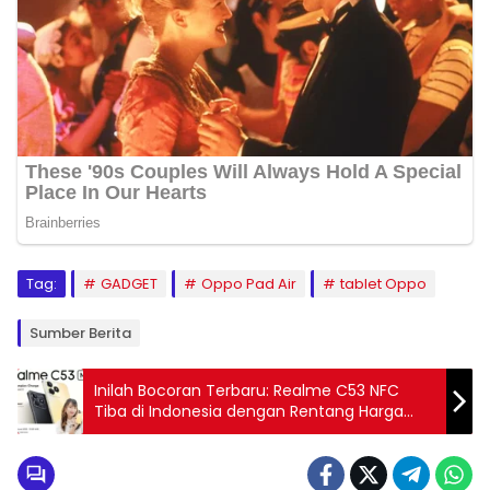
Tag:
GADGET
Oppo Pad Air
tablet Oppo
Sumber Berita
Inilah Bocoran Terbaru: Realme C53 NFC
Tiba di Indonesia dengan Rentang Harga
yang Menggoda!