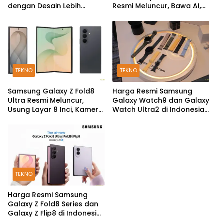
dengan Desain Lebih
Resmi Meluncur, Bawa AI,
Pendek dan Lebar
Snapdragon Wear Elite,
dan Fitur Kesehatan Baru
TEKNO
TEKNO
Samsung Galaxy Z Fold8
Harga Resmi Samsung
Ultra Resmi Meluncur,
Galaxy Watch9 dan Galaxy
Usung Layar 8 Inci, Kamera
Watch Ultra2 di Indonesia,
200MP dan Snapdragon 8
Mulai Rp5,9 Jutaan
Elite Gen 5
TEKNO
Harga Resmi Samsung
Galaxy Z Fold8 Series dan
Galaxy Z Flip8 di Indonesia,