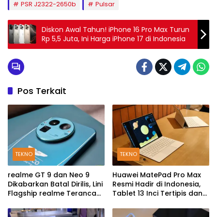
PSR J2322-2650b
Pulsar
Diskon Awal Tahun! iPhone 16 Pro Max Turun
Rp 5,5 Juta, Ini Harga iPhone 17 di Indonesia
Pos Terkait
TEKNO
TEKNO
realme GT 9 dan Neo 9
Huawei MatePad Pro Max
Dikabarkan Batal Dirilis, Lini
Resmi Hadir di Indonesia,
Flagship realme Terancam
Tablet 13 Inci Tertipis dan
Berakhir?
Teringan