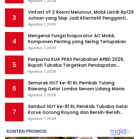
Agustus 7, 2026
VinFast VF 2 Resmi Meluncur, Mobil Listrik Rp129
3
Jutaan yang Siap Jadi Alternatif Pengganti
Motor
Agustus 7, 2026
Mengenal Fungsi Evaporator AC Mobil,
4
Komponen Penting yang Sering Terlupakan
Agustus 7, 2026
Paripurna KUA PPAS Perubahan APBD 2026,
5
Bupati Tubaba Targetkan Pendapatan
Daerah Rp820,3 Miliar
Agustus 7, 2026
Semarak HUT ke-81 RI, Pemkab Tulang
6
Bawang Gelar Lomba Senam Udang Manis
Agustus 7, 2026
Sambut HUT ke-81 RI, Pemkab Tubaba Gelar
7
Korve Gotong Royong dan Bersih-Bersih
Serentak
Agustus 7, 2026