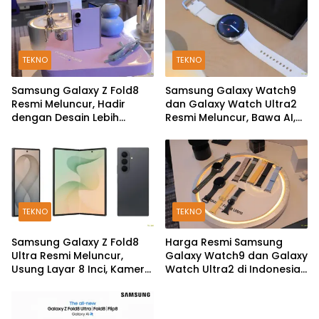
TEKNO
TEKNO
Samsung Galaxy Z Fold8
Samsung Galaxy Watch9
Resmi Meluncur, Hadir
dan Galaxy Watch Ultra2
dengan Desain Lebih
Resmi Meluncur, Bawa AI,
Pendek dan Lebar
Snapdragon Wear Elite,
dan Fitur Kesehatan Baru
TEKNO
TEKNO
Samsung Galaxy Z Fold8
Harga Resmi Samsung
Ultra Resmi Meluncur,
Galaxy Watch9 dan Galaxy
Usung Layar 8 Inci, Kamera
Watch Ultra2 di Indonesia,
200MP dan Snapdragon 8
Mulai Rp5,9 Jutaan
Elite Gen 5