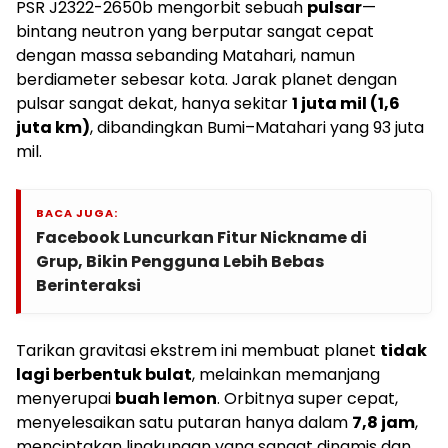
PSR J2322-2650b mengorbit sebuah
pulsar
—
bintang neutron yang berputar sangat cepat
dengan massa sebanding Matahari, namun
berdiameter sebesar kota. Jarak planet dengan
pulsar sangat dekat, hanya sekitar
1 juta mil (1,6
juta km)
, dibandingkan Bumi–Matahari yang 93 juta
mil.
BACA JUGA:
Facebook Luncurkan Fitur Nickname di
Grup, Bikin Pengguna Lebih Bebas
Berinteraksi
Tarikan gravitasi ekstrem ini membuat planet
tidak
lagi berbentuk bulat
, melainkan memanjang
menyerupai
buah lemon
. Orbitnya super cepat,
menyelesaikan satu putaran hanya dalam
7,8 jam
,
menciptakan lingkungan yang sangat dinamis dan