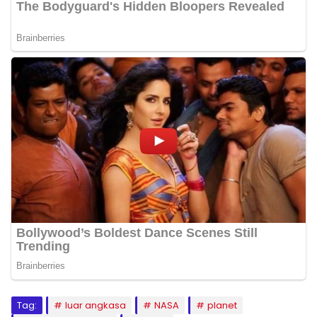
Tag:
luar angkasa
NASA
planet