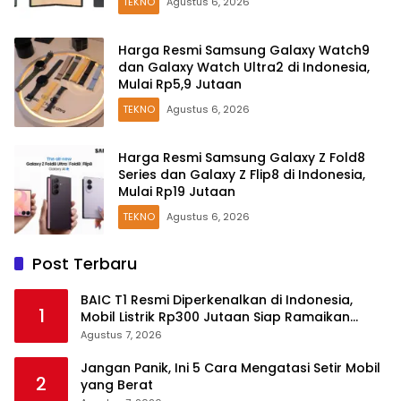
TEKNO
Agustus 6, 2026
Harga Resmi Samsung Galaxy Watch9
dan Galaxy Watch Ultra2 di Indonesia,
Mulai Rp5,9 Jutaan
TEKNO
Agustus 6, 2026
Harga Resmi Samsung Galaxy Z Fold8
Series dan Galaxy Z Flip8 di Indonesia,
Mulai Rp19 Jutaan
TEKNO
Agustus 6, 2026
Post Terbaru
BAIC T1 Resmi Diperkenalkan di Indonesia,
1
Mobil Listrik Rp300 Jutaan Siap Ramaikan
Pasar EV
Agustus 7, 2026
Jangan Panik, Ini 5 Cara Mengatasi Setir Mobil
2
yang Berat