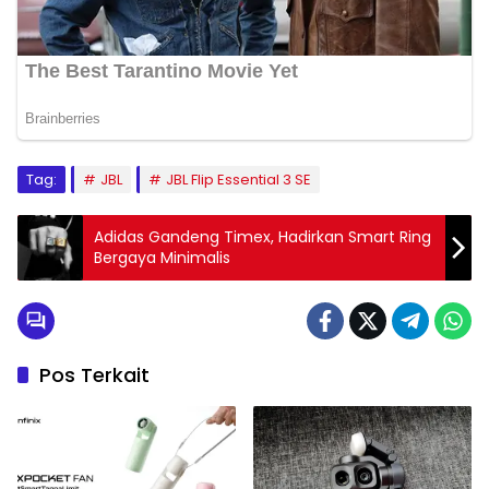
Tag:
JBL
JBL Flip Essential 3 SE
Adidas Gandeng Timex, Hadirkan Smart Ring
Bergaya Minimalis
Pos Terkait