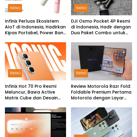
TEKNO
TEKNO
Infinix Perluas Ekosistem
DJI Osmo Pocket 4P Resmi
AIoT di Indonesia, Hadirkan
di Indonesia, Hadir dengan
Kipas Portabel, Power Bank
Dua Paket Combo untuk
hingga TWS
Kreator Konten
TEKNO
TEKNO
Infinix Hot 70 Pro Resmi
Review Motorola Razr Fold:
Meluncur, Bawa Active
Foldable Premium Pertama
Matrix Cube dan Desain
Motorola dengan Layar
Back Cover Futuristik
Besar, Kamera 50MP, dan
Baterai 6000mAh