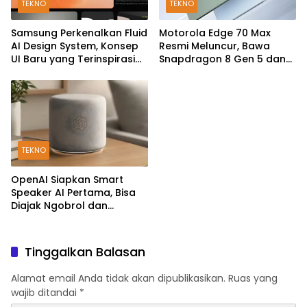
TEKNO
TEKNO
Samsung Perkenalkan Fluid
Motorola Edge 70 Max
AI Design System, Konsep
Resmi Meluncur, Bawa
UI Baru yang Terinspirasi
Snapdragon 8 Gen 5 dan
Generative AI
Baterai Silicon-Carbon
7.100mAh
TEKNO
OpenAI Siapkan Smart
Speaker AI Pertama, Bisa
Diajak Ngobrol dan
Kendalikan Rumah Pintar
Tinggalkan Balasan
Alamat email Anda tidak akan dipublikasikan.
Ruas yang
wajib ditandai
*