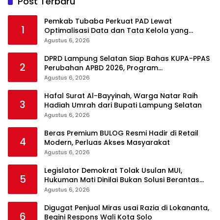
Post Terbaru
Pemkab Tubaba Perkuat PAD Lewat
1
Optimalisasi Data dan Tata Kelola yang
Akuntabel
Agustus 6, 2026
DPRD Lampung Selatan Siap Bahas KUPA-PPAS
2
Perubahan APBD 2026, Program
Pembangunan Jadi Prioritas
Agustus 6, 2026
Hafal Surat Al-Bayyinah, Warga Natar Raih
3
Hadiah Umrah dari Bupati Lampung Selatan
Agustus 6, 2026
Beras Premium BULOG Resmi Hadir di Retail
4
Modern, Perluas Akses Masyarakat
Agustus 6, 2026
Legislator Demokrat Tolak Usulan MUI,
5
Hukuman Mati Dinilai Bukan Solusi Berantas
Korupsi
Agustus 6, 2026
Digugat Penjual Miras usai Razia di Lokananta,
6
Begini Respons Wali Kota Solo