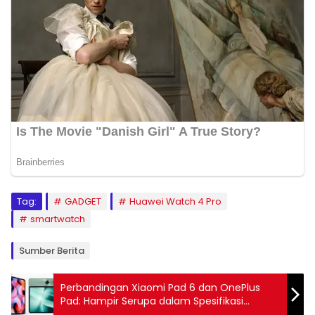
Tag:
GADGET
Huawei Watch 4 Pro
smartwatch
Sumber Berita
Perbandingan Xiaomi Pad 6 dan OnePlus
Pad: Hampir Serupa dalam Spesifikasi
dengan Perbedaan Harga yang Dua Kali