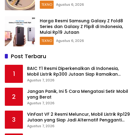
TEKNO
Agustus 6, 2026
Harga Resmi Samsung Galaxy Z Fold8
Series dan Galaxy Z Flip8 di Indonesia,
Mulai Rp19 Jutaan
TEKNO
Agustus 6, 2026
Post Terbaru
BAIC T1 Resmi Diperkenalkan di Indonesia,
1
Mobil Listrik Rp300 Jutaan Siap Ramaikan
Pasar EV
Agustus 7, 2026
Jangan Panik, Ini 5 Cara Mengatasi Setir Mobil
2
yang Berat
Agustus 7, 2026
VinFast VF 2 Resmi Meluncur, Mobil Listrik Rp129
3
Jutaan yang Siap Jadi Alternatif Pengganti
Motor
Agustus 7, 2026