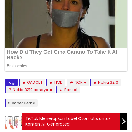
Tag:
GADGET
HMD
NOKIA
Nokia 3210
Nokia 3210 candybar
Ponsel
Sumber Berita
TikTok Menerapkan Label Otomatis untuk
Konten AI-Generated