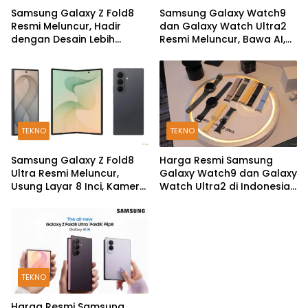
Samsung Galaxy Z Fold8
Samsung Galaxy Watch9
Resmi Meluncur, Hadir
dan Galaxy Watch Ultra2
dengan Desain Lebih
Resmi Meluncur, Bawa AI,
Pendek dan Lebar
Snapdragon Wear Elite,
dan Fitur Kesehatan Baru
TEKNO
TEKNO
Samsung Galaxy Z Fold8
Harga Resmi Samsung
Ultra Resmi Meluncur,
Galaxy Watch9 dan Galaxy
Usung Layar 8 Inci, Kamera
Watch Ultra2 di Indonesia,
200MP dan Snapdragon 8
Mulai Rp5,9 Jutaan
Elite Gen 5
TEKNO
Harga Resmi Samsung