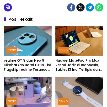
Pos Terkait
TEKNO
TEKNO
realme GT 9 dan Neo 9
Huawei MatePad Pro Max
Dikabarkan Batal Dirilis, Lini
Resmi Hadir di Indonesia,
Flagship realme Terancam
Tablet 13 Inci Tertipis dan
Berakhir?
Teringan
TEKNO
TEKNO