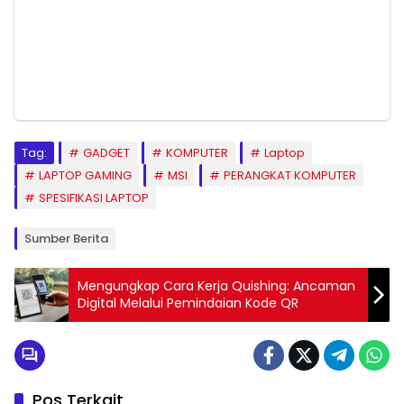
Tag:
GADGET
KOMPUTER
Laptop
LAPTOP GAMING
MSI
PERANGKAT KOMPUTER
SPESIFIKASI LAPTOP
Sumber Berita
Mengungkap Cara Kerja Quishing: Ancaman
Digital Melalui Pemindaian Kode QR
Pos Terkait