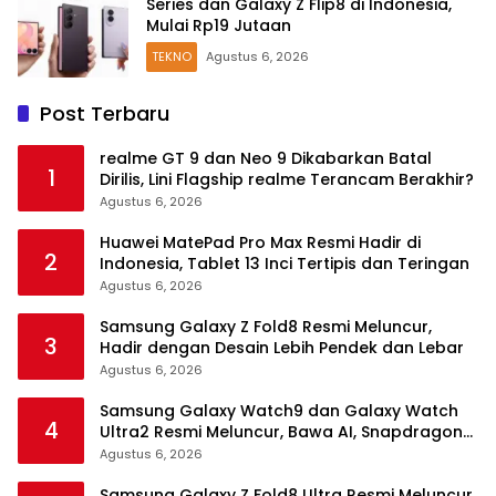
Series dan Galaxy Z Flip8 di Indonesia,
Mulai Rp19 Jutaan
TEKNO
Agustus 6, 2026
Post Terbaru
realme GT 9 dan Neo 9 Dikabarkan Batal
1
Dirilis, Lini Flagship realme Terancam Berakhir?
Agustus 6, 2026
Huawei MatePad Pro Max Resmi Hadir di
2
Indonesia, Tablet 13 Inci Tertipis dan Teringan
Agustus 6, 2026
Samsung Galaxy Z Fold8 Resmi Meluncur,
3
Hadir dengan Desain Lebih Pendek dan Lebar
Agustus 6, 2026
Samsung Galaxy Watch9 dan Galaxy Watch
4
Ultra2 Resmi Meluncur, Bawa AI, Snapdragon
Wear Elite, dan Fitur Kesehatan Baru
Agustus 6, 2026
Samsung Galaxy Z Fold8 Ultra Resmi Meluncur,