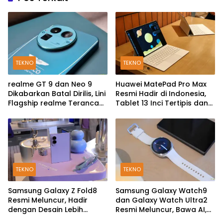
TEKNO
TEKNO
realme GT 9 dan Neo 9
Huawei MatePad Pro Max
Dikabarkan Batal Dirilis, Lini
Resmi Hadir di Indonesia,
Flagship realme Terancam
Tablet 13 Inci Tertipis dan
Berakhir?
Teringan
TEKNO
TEKNO
Samsung Galaxy Z Fold8
Samsung Galaxy Watch9
Resmi Meluncur, Hadir
dan Galaxy Watch Ultra2
dengan Desain Lebih
Resmi Meluncur, Bawa AI,
Pendek dan Lebar
Snapdragon Wear Elite,