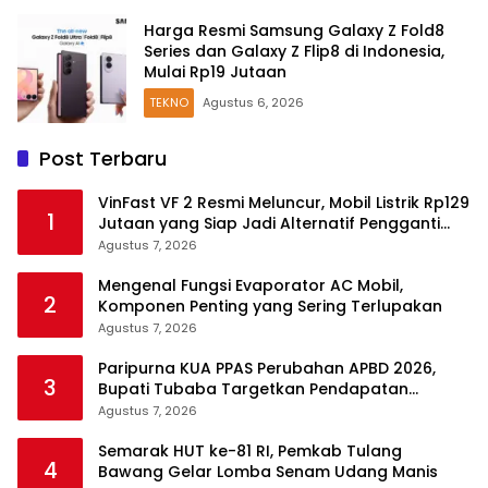
Harga Resmi Samsung Galaxy Z Fold8
Series dan Galaxy Z Flip8 di Indonesia,
Mulai Rp19 Jutaan
TEKNO
Agustus 6, 2026
Post Terbaru
VinFast VF 2 Resmi Meluncur, Mobil Listrik Rp129
1
Jutaan yang Siap Jadi Alternatif Pengganti
Motor
Agustus 7, 2026
Mengenal Fungsi Evaporator AC Mobil,
2
Komponen Penting yang Sering Terlupakan
Agustus 7, 2026
Paripurna KUA PPAS Perubahan APBD 2026,
3
Bupati Tubaba Targetkan Pendapatan
Daerah Rp820,3 Miliar
Agustus 7, 2026
Semarak HUT ke-81 RI, Pemkab Tulang
4
Bawang Gelar Lomba Senam Udang Manis