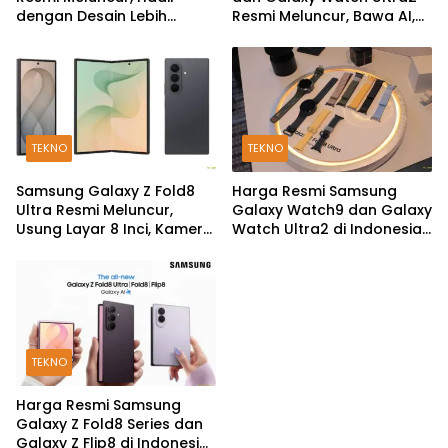
dengan Desain Lebih
Resmi Meluncur, Bawa AI,
Pendek dan Lebar
Snapdragon Wear Elite,
dan Fitur Kesehatan Baru
TEKNO
TEKNO
Samsung Galaxy Z Fold8
Harga Resmi Samsung
Ultra Resmi Meluncur,
Galaxy Watch9 dan Galaxy
Usung Layar 8 Inci, Kamera
Watch Ultra2 di Indonesia,
200MP dan Snapdragon 8
Mulai Rp5,9 Jutaan
Elite Gen 5
TEKNO
Harga Resmi Samsung
Galaxy Z Fold8 Series dan
Galaxy Z Flip8 di Indonesia,