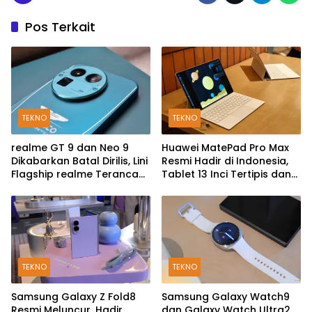
Pos Terkait
TEKNO
TEKNO
realme GT 9 dan Neo 9
Huawei MatePad Pro Max
Dikabarkan Batal Dirilis, Lini
Resmi Hadir di Indonesia,
Flagship realme Terancam
Tablet 13 Inci Tertipis dan
Berakhir?
Teringan
TEKNO
TEKNO
Samsung Galaxy Z Fold8
Samsung Galaxy Watch9
Resmi Meluncur, Hadir
dan Galaxy Watch Ultra2