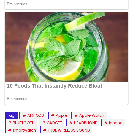
Tag:
AIRPODS
Apple
Apple Watch
BLUETOOTH
GADGET
HEADPHONE
iphone
smartwatch
TRUE WIRELESS SOUND