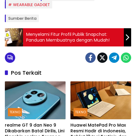
WEARABLE GADGET
Sumber Berita
Menyelami Fitur Profil Publik Snapchat:
Panduan Membuatnya dengan Mudah!
Pos Terkait
TEKNO
TEKNO
realme GT 9 dan Neo 9
Huawei MatePad Pro Max
Dikabarkan Batal Dirilis, Lini
Resmi Hadir di Indonesia,