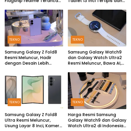
Flagship realme Terancam
Tablet 13 Inci Tertipis dan
Berakhir?
Teringan
TEKNO
TEKNO
Samsung Galaxy Z Fold8
Samsung Galaxy Watch9
Resmi Meluncur, Hadir
dan Galaxy Watch Ultra2
dengan Desain Lebih
Resmi Meluncur, Bawa AI,
Pendek dan Lebar
Snapdragon Wear Elite,
dan Fitur Kesehatan Baru
TEKNO
TEKNO
Samsung Galaxy Z Fold8
Harga Resmi Samsung
Ultra Resmi Meluncur,
Galaxy Watch9 dan Galaxy
Usung Layar 8 Inci, Kamera
Watch Ultra2 di Indonesia,