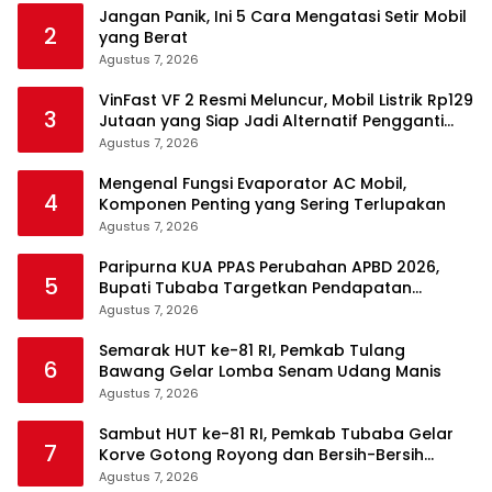
Jangan Panik, Ini 5 Cara Mengatasi Setir Mobil
2
yang Berat
Agustus 7, 2026
VinFast VF 2 Resmi Meluncur, Mobil Listrik Rp129
3
Jutaan yang Siap Jadi Alternatif Pengganti
Motor
Agustus 7, 2026
Mengenal Fungsi Evaporator AC Mobil,
4
Komponen Penting yang Sering Terlupakan
Agustus 7, 2026
Paripurna KUA PPAS Perubahan APBD 2026,
5
Bupati Tubaba Targetkan Pendapatan
Daerah Rp820,3 Miliar
Agustus 7, 2026
Semarak HUT ke-81 RI, Pemkab Tulang
6
Bawang Gelar Lomba Senam Udang Manis
Agustus 7, 2026
Sambut HUT ke-81 RI, Pemkab Tubaba Gelar
7
Korve Gotong Royong dan Bersih-Bersih
Serentak
Agustus 7, 2026