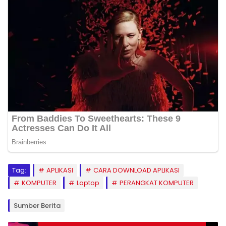
Tag:
APLIKASI
CARA DOWNLOAD APLIKASI
KOMPUTER
Laptop
PERANGKAT KOMPUTER
Sumber Berita