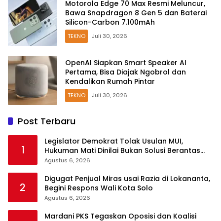
Motorola Edge 70 Max Resmi Meluncur,
Bawa Snapdragon 8 Gen 5 dan Baterai
Silicon-Carbon 7.100mAh
TEKNO
Juli 30, 2026
OpenAI Siapkan Smart Speaker AI
Pertama, Bisa Diajak Ngobrol dan
Kendalikan Rumah Pintar
TEKNO
Juli 30, 2026
Post Terbaru
Legislator Demokrat Tolak Usulan MUI,
1
Hukuman Mati Dinilai Bukan Solusi Berantas
Korupsi
Agustus 6, 2026
Digugat Penjual Miras usai Razia di Lokananta,
2
Begini Respons Wali Kota Solo
Agustus 6, 2026
Mardani PKS Tegaskan Oposisi dan Koalisi