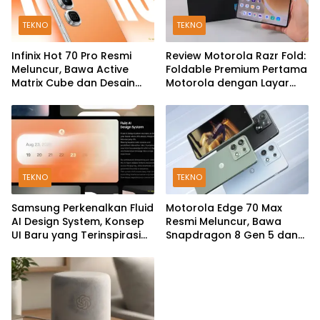
TEKNO
TEKNO
Infinix Hot 70 Pro Resmi
Review Motorola Razr Fold:
Meluncur, Bawa Active
Foldable Premium Pertama
Matrix Cube dan Desain
Motorola dengan Layar
Back Cover Futuristik
Besar, Kamera 50MP, dan
Baterai 6000mAh
TEKNO
TEKNO
Samsung Perkenalkan Fluid
Motorola Edge 70 Max
AI Design System, Konsep
Resmi Meluncur, Bawa
UI Baru yang Terinspirasi
Snapdragon 8 Gen 5 dan
Generative AI
Baterai Silicon-Carbon
7.100mAh