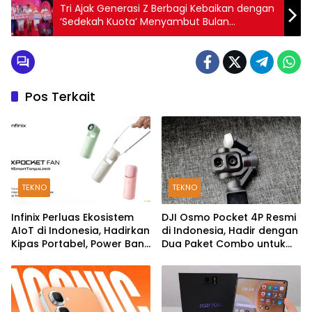
Tri Ajak Generasi Z Berbagi Kebaikan dengan
‘Sedekah Kuota’ Menyambut Bulan
Ramadhan
Pos Terkait
TEKNO
TEKNO
Infinix Perluas Ekosistem
DJI Osmo Pocket 4P Resmi
AIoT di Indonesia, Hadirkan
di Indonesia, Hadir dengan
Kipas Portabel, Power Bank
Dua Paket Combo untuk
hingga TWS
Kreator Konten