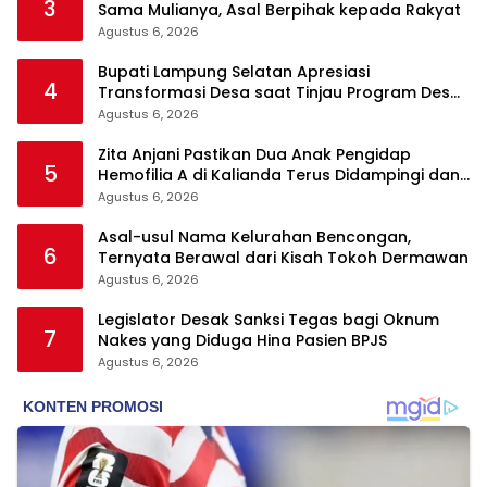
3
Sama Mulianya, Asal Berpihak kepada Rakyat
Agustus 6, 2026
Bupati Lampung Selatan Apresiasi
4
Transformasi Desa saat Tinjau Program Desa
Helau di Natar
Agustus 6, 2026
Zita Anjani Pastikan Dua Anak Pengidap
5
Hemofilia A di Kalianda Terus Didampingi dan
Dijamin Akses Kesehatan
Agustus 6, 2026
Asal-usul Nama Kelurahan Bencongan,
6
Ternyata Berawal dari Kisah Tokoh Dermawan
Agustus 6, 2026
Legislator Desak Sanksi Tegas bagi Oknum
7
Nakes yang Diduga Hina Pasien BPJS
Agustus 6, 2026