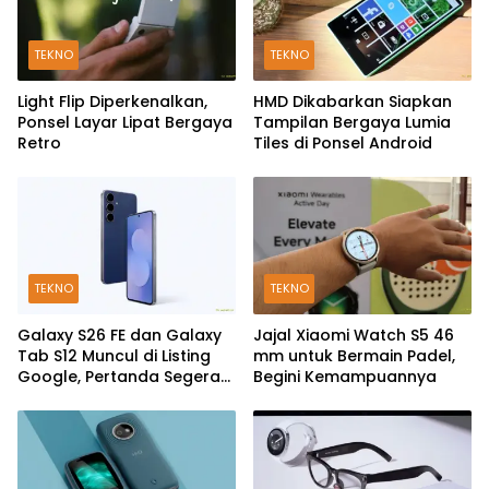
TEKNO
TEKNO
Light Flip Diperkenalkan,
HMD Dikabarkan Siapkan
Ponsel Layar Lipat Bergaya
Tampilan Bergaya Lumia
Retro
Tiles di Ponsel Android
TEKNO
TEKNO
Galaxy S26 FE dan Galaxy
Jajal Xiaomi Watch S5 46
Tab S12 Muncul di Listing
mm untuk Bermain Padel,
Google, Pertanda Segera
Begini Kemampuannya
Rilis?