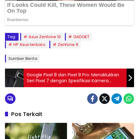
Tag:
Asus Zenfone 10
GADGET
HP Asus terbaru
Zenfone 9
Sumber Berita
Google Pixel 8 dan Pixel 8 Pro: Menaklukkan
Seri Pixel 7 dengan Spesifikasi Kamera
Mengagumkan!
Pos Terkait